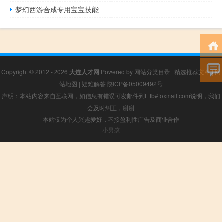
梦幻西游合成专用宝宝技能
Copyright © 2012 - 2026
大连人才网
Powered by
网站分类目录
|
精选推荐文章
|
网
站地图
|
疑难解答
陕ICP备05009492号
声明：本站内容来自互联网，如信息有错误可发邮件到f_fb#foxmail.com说明，我们
会及时纠正，谢谢
本站仅为个人兴趣爱好，不接盈利性广告及商业合作
小男孩