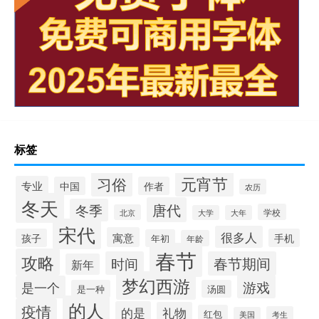
标签
元宵节
习俗
专业
中国
作者
农历
冬天
唐代
冬季
学校
北京
大学
大年
宋代
很多人
寓意
孩子
手机
年初
年龄
春节
攻略
时间
春节期间
新年
梦幻西游
游戏
是一个
是一种
汤圆
的人
疫情
的是
礼物
红包
考生
美国