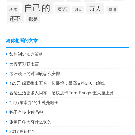
自己的
诗人
英语
考试
词人
费用
还不
都是
猜你想看的文章
如何制定谈判策略
元宵节对联七言
考研晚上的时间该怎么安排
129元 绿联推出五合一拓展坞：最高支持240Hz输出
冒险生活更多人同享 硬汉皮卡Ford Ranger五人座上路
“川乃东南奔”的出处是哪里
鸭子有多少种品种
张家口冬天有什么玩的
2017最新拜年