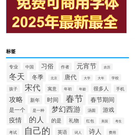
标签
元宵节
习俗
专业
中国
作者
农历
冬天
唐代
冬季
学校
北京
大学
大年
宋代
很多人
寓意
孩子
手机
年初
年龄
春节
攻略
时间
春节期间
新年
梦幻西游
游戏
是一个
是一种
汤圆
的人
疫情
的是
礼物
红包
考生
美国
自己的
诗人
英语
考试
词人
费用