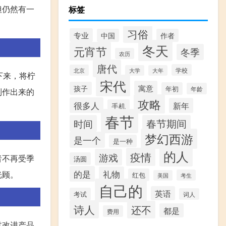
但仍然有一
标签
习俗
专业
中国
作者
冬天
元宵节
冬季
农历
唐代
学校
北京
大学
大年
下来，将柠
宋代
寓意
孩子
年初
年龄
制作出来的
攻略
很多人
新年
手机
春节
时间
春节期间
梦幻西游
是一个
是一种
的人
疫情
游戏
者不再受季
汤圆
的是
礼物
光顾。
红包
考生
美国
自己的
英语
考试
词人
诗人
还不
都是
费用
过改进产品