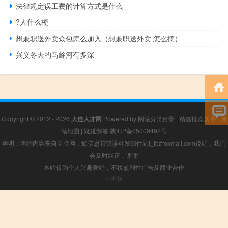
法律规定误工费的计算方式是什么
?人什么梗
想兼职送外卖众包怎么加入（想兼职送外卖 怎么搞）
兴义冬天的马岭河有多深
Copyright © 2012 - 2026
大连人才网
Powered by
网站分类目录
|
精选推荐文章
|
网
站地图
|
疑难解答
陕ICP备05009492号
声明：本站内容来自互联网，如信息有错误可发邮件到f_fb#foxmail.com说明，我们
会及时纠正，谢谢
本站仅为个人兴趣爱好，不接盈利性广告及商业合作
小男孩