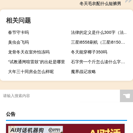
冬天毛衣配什么短裤男
相关问题
春节守卡吗
法律的定义是什么300字（法律的定义是什么）
臭虫会飞吗
三星i8558刷机（三星i8150刷机教程）
龙骨冬天在室外怕冻吗
冬天能穿椰子350吗
“试教通闸喧雷鼓”的出处是哪里
石字旁一个斤怎么读什么字（石字旁一个斤怎么读）
大年三十同房会怎么样呢
魔界战记攻略
☚
公告