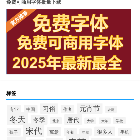
免费可商用字体批量下载
标签
元宵节
习俗
专业
中国
作者
农历
冬天
唐代
冬季
学校
北京
大学
大年
宋代
很多人
寓意
孩子
手机
年初
年龄