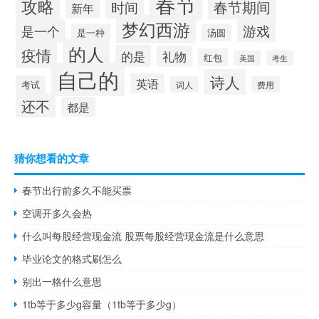
春节
攻略
时间
春节期间
新年
梦幻西游
游戏
是一个
是一种
汤圆
的人
疫情
的是
礼物
红包
考生
美国
自己的
诗人
英语
考试
词人
费用
还不
都是
猜你想看的文章
春节出行前多久不能买票
空调开多久会热
什么叫每股经营现金流 股票每股经营现金流是什么意思
毕业论文的格式刷怎么
别出一格什么意思
1tb等于多少g容量（1tb等于多少g）