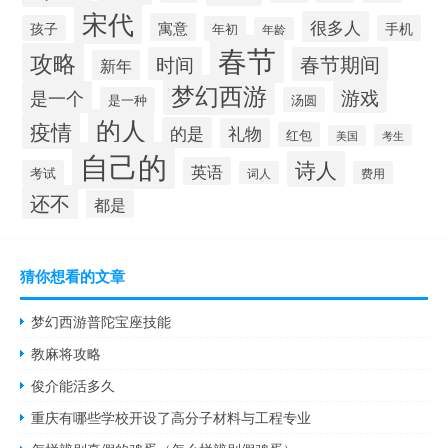
宋代
很多人
寓意
孩子
手机
年初
年龄
春节
攻略
时间
春节期间
新年
梦幻西游
游戏
是一个
是一种
汤圆
的人
疫情
的是
礼物
红包
考生
美国
自己的
诗人
英语
考试
词人
费用
还不
都是
猜你想看的文章
梦幻西游普陀宝座技能
教麻将攻略
俊介能活多久
重庆有哪些学校开设了高分子材料与工程专业