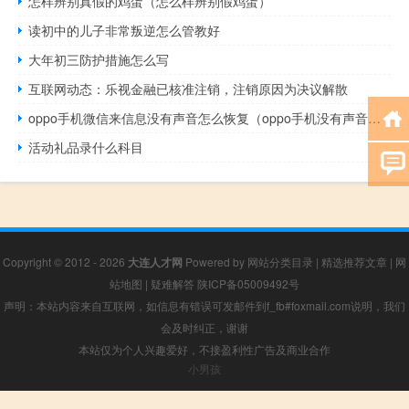
怎样辨别真假的鸡蛋（怎么样辨别假鸡蛋）
读初中的儿子非常叛逆怎么管教好
大年初三防护措施怎么写
互联网动态：乐视金融已核准注销，注销原因为决议解散
oppo手机微信来信息没有声音怎么恢复（oppo手机没有声音是什么原因）
活动礼品录什么科目
Copyright © 2012 - 2026
大连人才网
Powered by
网站分类目录
|
精选推荐文章
|
网
站地图
|
疑难解答
陕ICP备05009492号
声明：本站内容来自互联网，如信息有错误可发邮件到f_fb#foxmail.com说明，我们
会及时纠正，谢谢
本站仅为个人兴趣爱好，不接盈利性广告及商业合作
小男孩