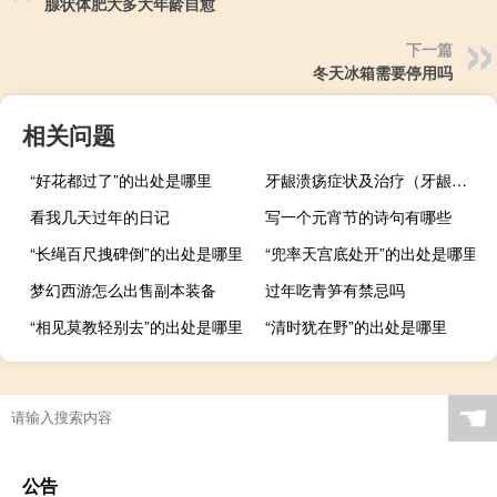
腺状体肥大多大年龄自愈
下一篇
冬天冰箱需要停用吗
相关问题
“好花都过了”的出处是哪里
牙龈溃疡症状及治疗（牙龈溃疡的原因和治疗方法）
看我几天过年的日记
写一个元宵节的诗句有哪些
“长绳百尺拽碑倒”的出处是哪里
“兜率天宫底处开”的出处是哪里
梦幻西游怎么出售副本装备
过年吃青笋有禁忌吗
“相见莫教轻别去”的出处是哪里
“清时犹在野”的出处是哪里
☚
公告