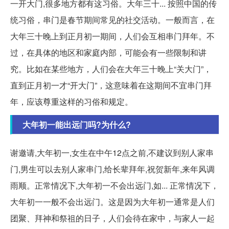
一开大门,很多地方都有这习俗。大年三十... 按照中国的传
统习俗，串门是春节期间常见的社交活动。一般而言，在
大年三十晚上到正月初一期间，人们会互相串门拜年。不
过，在具体的地区和家庭内部，可能会有一些限制和讲
究。比如在某些地方，人们会在大年三十晚上“关大门”，
直到正月初一才“开大门”，这意味着在这期间不宜串门拜
年，应该尊重这样的习俗和规定。
大年初一能出远门吗?为什么?
谢邀请,大年初一,女生在中午12点之前,不建议到别人家串
门,男生可以去别人家串门,给长辈拜年,祝贺新年,来年风调
雨顺。正常情况下,大年初一不会出远门,如... 正常情况下，
大年初一一般不会出远门。这是因为大年初一通常是人们
团聚、拜神和祭祖的日子，人们会待在家中，与家人一起