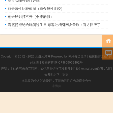
春节买哪种茶叶好喝
非金属性比较依据（非金属性比较）
创维酷影打不开（创维酷影）
海底捞拒绝给玩偶过生日 顾客吐槽引网友争议：官方回应了
Copyright © 2012 - 2026
大连人才网
Powered by
网站分类目录
|
精选推荐文章
|
网
站地图
|
疑难解答
陕ICP备05009492号
声明：本站内容来自互联网，如信息有错误可发邮件到f_fb#foxmail.com说明，我们
会及时纠正，谢谢
本站仅为个人兴趣爱好，不接盈利性广告及商业合作
小男孩