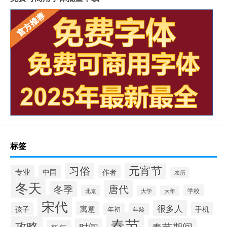
标签
元宵节
习俗
专业
中国
作者
农历
冬天
唐代
冬季
学校
北京
大学
大年
宋代
很多人
寓意
孩子
手机
年初
年龄
春节
攻略
时间
春节期间