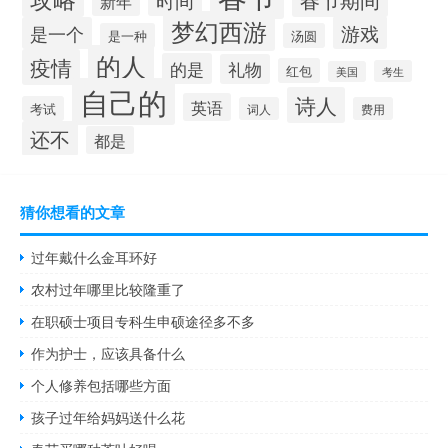
新年
梦幻西游
游戏
是一个
是一种
汤圆
的人
疫情
的是
礼物
红包
考生
美国
自己的
诗人
英语
考试
词人
费用
还不
都是
猜你想看的文章
过年戴什么金耳环好
农村过年哪里比较隆重了
在职硕士项目专科生申硕途径多不多
作为护士，应该具备什么
个人修养包括哪些方面
孩子过年给妈妈送什么花