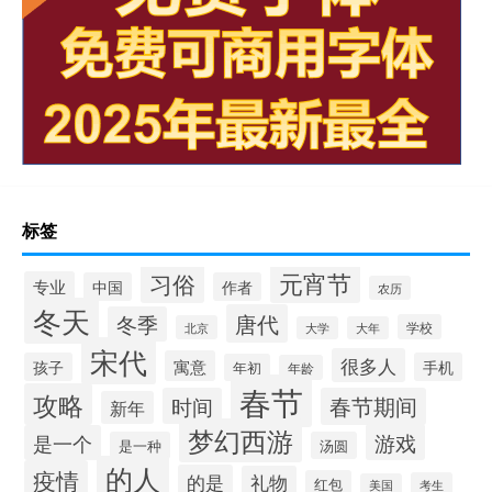
标签
元宵节
习俗
专业
中国
作者
农历
冬天
唐代
冬季
学校
北京
大学
大年
宋代
很多人
寓意
孩子
手机
年初
年龄
春节
攻略
时间
春节期间
新年
梦幻西游
游戏
是一个
是一种
汤圆
的人
疫情
的是
礼物
红包
考生
美国