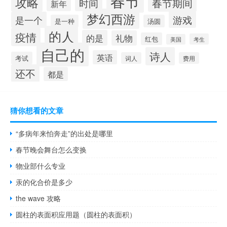
春节
攻略
时间
春节期间
新年
梦幻西游
游戏
是一个
是一种
汤圆
的人
疫情
的是
礼物
红包
考生
美国
自己的
诗人
英语
考试
词人
费用
还不
都是
猜你想看的文章
“多病年来怕奔走”的出处是哪里
春节晚会舞台怎么变换
物业部什么专业
汞的化合价是多少
the wave 攻略
圆柱的表面积应用题（圆柱的表面积）