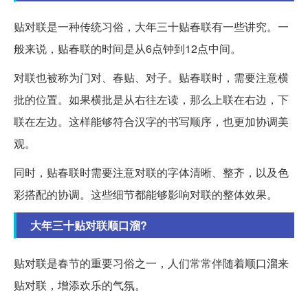
贴对联是一种传统习俗，大年三十贴春联有一些讲究。一
般来说，贴春联的时间是从6点钟到12点中间。
对联也被称为门对、春贴、对子。贴春联时，需要注意横
批的位置。如果横批是从右往左读，那么上联在右边，下
联在左边。这样能够符合汉字的书写顺序，也更加协调美
观。
同时，贴春联时需要注意对联的字体清晰、整齐，以及色
彩搭配的协调。这些细节都能够影响对联的整体效果。
大年三十贴对联顺口溜?
贴对联是春节的重要习俗之一，人们常常伴随着顺口溜来
贴对联，增添欢乐的气氛。