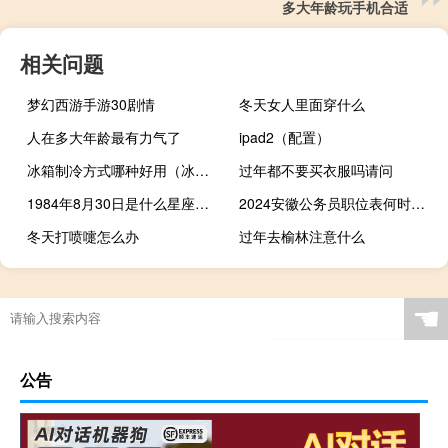
多大年龄玩手机合适
相关问题
梦幻西游手游30剧情
冬天女人里面穿什么
人在多大年龄最有力气了
ipad2（配置）
冰箱制冷方式哪种好用（冰箱制冷方式哪种好）
过年都不要买衣服吗请问
1984年8月30日是什么星座（8月30日是什么星座）
2024安徽公务员职位表何时查看
冬天打喷嚏怎么办
过年去榆林注意什么
☚
公告