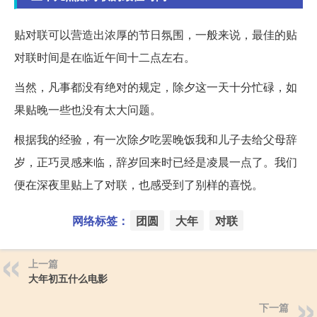
贴对联可以营造出浓厚的节日氛围，一般来说，最佳的贴
对联时间是在临近午间十二点左右。
当然，凡事都没有绝对的规定，除夕这一天十分忙碌，如
果贴晚一些也没有太大问题。
根据我的经验，有一次除夕吃罢晚饭我和儿子去给父母辞
岁，正巧灵感来临，辞岁回来时已经是凌晨一点了。我们
便在深夜里贴上了对联，也感受到了别样的喜悦。
网络标签：
团圆
大年
对联
上一篇
大年初五什么电影
下一篇