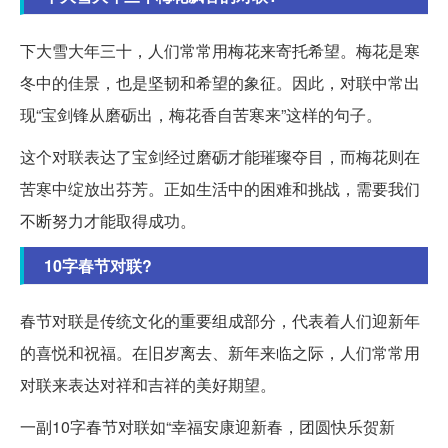
下大雪大年三十，人们常常用梅花来寄托希望。梅花是寒
冬中的佳景，也是坚韧和希望的象征。因此，对联中常出
现“宝剑锋从磨砺出，梅花香自苦寒来”这样的句子。
这个对联表达了宝剑经过磨砺才能璀璨夺目，而梅花则在
苦寒中绽放出芬芳。正如生活中的困难和挑战，需要我们
不断努力才能取得成功。
10字春节对联?
春节对联是传统文化的重要组成部分，代表着人们迎新年
的喜悦和祝福。在旧岁离去、新年来临之际，人们常常用
对联来表达对祥和吉祥的美好期望。
一副10字春节对联如“幸福安康迎新春，团圆快乐贺新