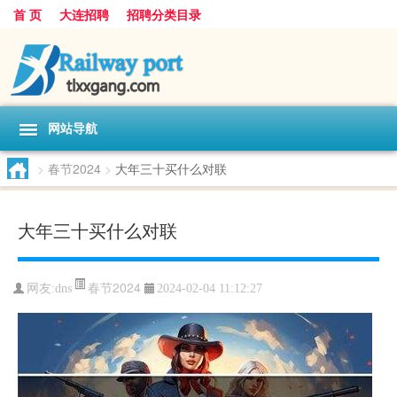
首 页
大连招聘
招聘分类目录
网站导航
>
春节2024
>
大年三十买什么对联
大年三十买什么对联
春节2024
网友:
dns
2024-02-04 11:12:27