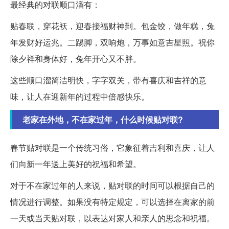
最经典的对联顺口溜有：
贴春联，穿花袄，迎春接福财神到。包金饺，做年糕，兔
年发财好运兆。二踢脚，双响炮，万事如意吉星照。祝你
除夕祥和身体好，兔年开心又不胖。
这些顺口溜简洁明快，字字双关，带有喜庆和吉祥的意
味，让人在迎新年的过程中倍感快乐。
老家在外地，不在家过年，什么时候贴对联?
春节贴对联是一个传统习俗，它象征着吉利和喜庆，让人
们向新一年送上美好的祝福和希望。
对于不在家过年的人来说，贴对联的时间可以根据自己的
情况进行调整。如果没有特定规定，可以选择在离家的前
一天或当天贴对联，以表达对家人和亲人的思念和祝福。