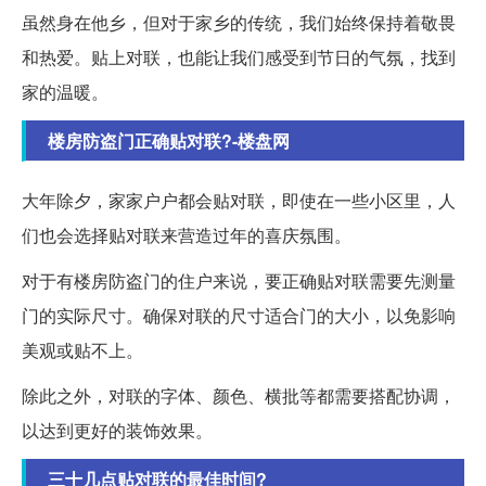
虽然身在他乡，但对于家乡的传统，我们始终保持着敬畏
和热爱。贴上对联，也能让我们感受到节日的气氛，找到
家的温暖。
楼房防盗门正确贴对联?-楼盘网
大年除夕，家家户户都会贴对联，即使在一些小区里，人
们也会选择贴对联来营造过年的喜庆氛围。
对于有楼房防盗门的住户来说，要正确贴对联需要先测量
门的实际尺寸。确保对联的尺寸适合门的大小，以免影响
美观或贴不上。
除此之外，对联的字体、颜色、横批等都需要搭配协调，
以达到更好的装饰效果。
三十几点贴对联的最佳时间?