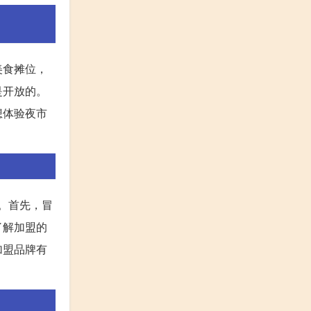
美食摊位，
是开放的。
想体验夜市
议。首先，冒
了解加盟的
加盟品牌有