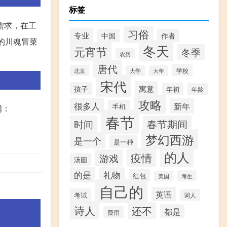
标签
需求，在工
习俗
专业
中国
作者
的川魂冒菜
冬天
元宵节
冬季
农历
唐代
学校
北京
大学
大年
宋代
寓意
孩子
年初
年龄
攻略
很多人
新年
手机
铺：
春节
时间
春节期间
梦幻西游
是一个
是一种
的人
疫情
游戏
汤圆
的是
礼物
红包
考生
美国
自己的
英语
考试
词人
诗人
还不
都是
费用