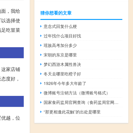
泡面，我给
猜你想看的文章
可以选择使
意念式回复什么梗
满足吃冒菜
过年找什么项目好找
瑶族高考加分多少
宋朝的东京是哪里
梦幻西游木属性兽决
。这家店铺
冬天去哪里吃橙子好
板态度好，
1926年今年多大年龄了
微博账号注销方法（微博账号格式）
国家食药监局官网查询（食药监局官网查询系统）
“那更相逢此花触”的出处是哪里
置优越，位