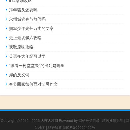
ff14溶洞攻略
拜年磕头还要吗
永州城管春节放假吗
描写少年光芒万丈的文案
史上最坑爹六攻略
获取原味攻略
英语多大年纪可以学
“眼看一树堂堂去”的出处是哪里
岸的反义词
春节回家如何面对父母作文
Copyright © 2012 - 2026
大连人才网
Powered by
网站分类目录
|
精选推荐文章
|
网
站地图
|
疑难解答
陕ICP备05009492号