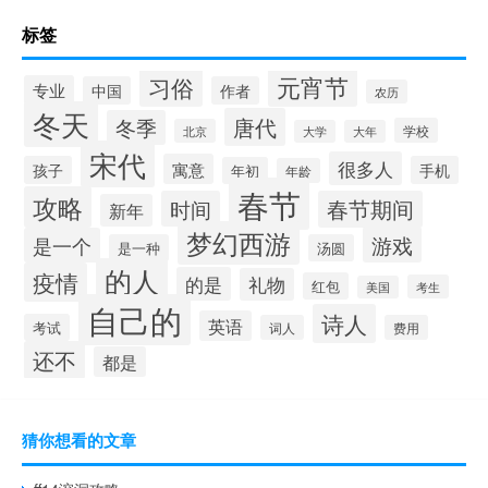
标签
元宵节
习俗
专业
中国
作者
农历
冬天
唐代
冬季
学校
北京
大学
大年
宋代
很多人
寓意
孩子
手机
年初
年龄
春节
攻略
时间
春节期间
新年
梦幻西游
游戏
是一个
是一种
汤圆
的人
疫情
的是
礼物
红包
考生
美国
自己的
诗人
英语
考试
词人
费用
还不
都是
猜你想看的文章