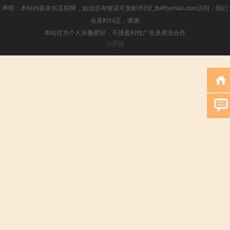
声明：本站内容来自互联网，如信息有错误可发邮件到f_fb#foxmail.com说明，我们
会及时纠正，谢谢
本站仅为个人兴趣爱好，不接盈利性广告及商业合作
小男孩