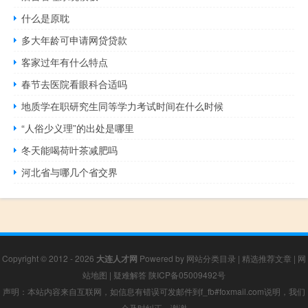
什么是原耽
多大年龄可申请网贷贷款
客家过年有什么特点
春节去医院看眼科合适吗
地质学在职研究生同等学力考试时间在什么时候
“人俗少义理”的出处是哪里
冬天能喝荷叶茶减肥吗
河北省与哪几个省交界
Copyright © 2012 - 2026
大连人才网
Powered by
网站分类目录
|
精选推荐文章
|
网
站地图
|
疑难解答
陕ICP备05009492号
声明：本站内容来自互联网，如信息有错误可发邮件到f_fb#foxmail.com说明，我们
会及时纠正，谢谢