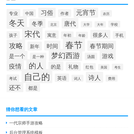
元宵节
习俗
专业
中国
作者
农历
冬天
唐代
冬季
学校
北京
大学
大年
宋代
很多人
寓意
孩子
手机
年初
年龄
春节
攻略
时间
春节期间
新年
梦幻西游
游戏
是一个
是一种
汤圆
的人
疫情
的是
礼物
红包
考生
美国
自己的
诗人
英语
考试
词人
费用
还不
都是
猜你想看的文章
一代宗师手游攻略
后台管理系统模板