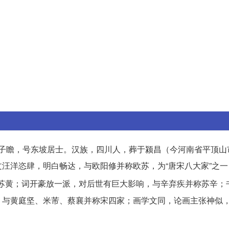
。字子瞻，号东坡居士。汉族，四川人，葬于颍昌（今河南省平顶
汪洋恣肆，明白畅达，与欧阳修并称欧苏，为“唐宋八大家”之一
苏黄；词开豪放一派，对后世有巨大影响，与辛弃疾并称苏辛；
与黄庭坚、米芾、蔡襄并称宋四家；画学文同，论画主张神似，