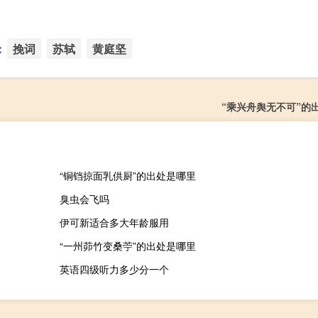
：
挽词
苏轼
黄庭坚
“乘兴舟舆无不可”的
“铜铛掠面乳供厨”的出处是哪里
臭虫会飞吗
伊可新适合多大年龄服用
“一州茆竹变桑苧”的出处是哪里
英语四级听力多少分一个