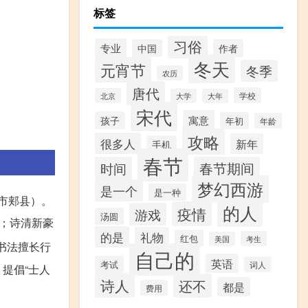
标签
习俗
专业
中国
作者
冬天
元宵节
冬季
农历
唐代
学校
北京
大学
大年
宋代
寓意
孩子
年初
年龄
攻略
很多人
新年
手机
春节
时间
春节期间
梦幻西游
是一个
是一种
山市郏县）。
的人
疫情
游戏
汤圆
；诗清新豪
的是
礼物
红包
考生
美国
书法擅长行
自己的
英语
考试
词人
提倡“士人
诗人
还不
都是
费用