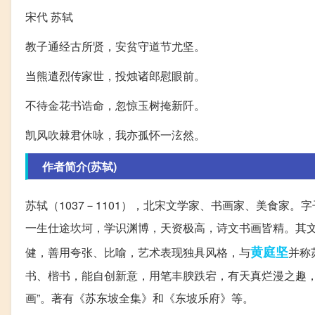
宋代 苏轼
教子通经古所贤，安贫守道节尤坚。
当熊遣烈传家世，投烛诸郎慰眼前。
不待金花书诰命，忽惊玉树掩新阡。
凯风吹棘君休咏，我亦孤怀一泫然。
作者简介(苏轼)
苏轼（1037－1101），北宋文学家、书画家、美食家
一生仕途坎坷，学识渊博，天资极高，诗文书画皆精。其文
黄庭坚
健，善用夸张、比喻，艺术表现独具风格，与
并称
书、楷书，能自创新意，用笔丰腴跌宕，有天真烂漫之趣，
画”。著有《苏东坡全集》和《东坡乐府》等。