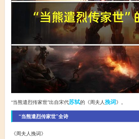
苏轼
挽词
“当熊遣烈传家世”出自宋代
的《周夫人
》。
“当熊遣烈传家世”全诗
《周夫人挽词》