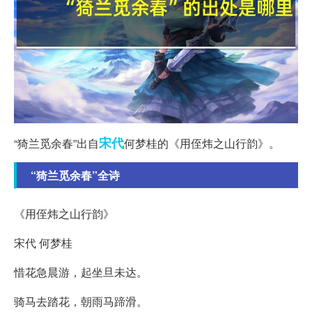
宋代
“猗兰觅余春”出自
何梦桂的《用侄炜之山行韵》。
“猗兰觅余春”全诗
《用侄炜之山行韵》
宋代 何梦桂
惜花急晨游，起坐旦未达。
骑马去踏花，朝雨马蹄滑。