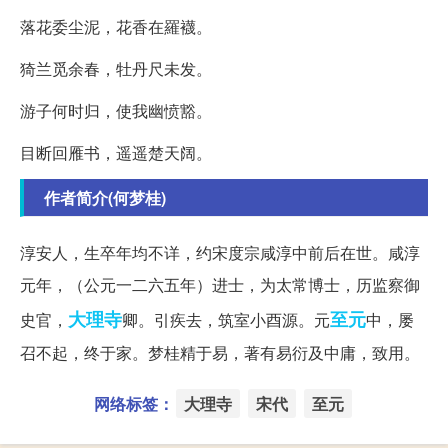
落花委尘泥，花香在羅襪。
猗兰觅余春，牡丹尺未发。
游子何时归，使我幽愤豁。
目断回雁书，遥遥楚天阔。
作者简介(何梦桂)
淳安人，生卒年均不详，约宋度宗咸淳中前后在世。咸淳
元年，（公元一二六五年）进士，为太常博士，历监察御
大理寺
至元
史官，
卿。引疾去，筑室小酉源。元
中，屡
召不起，终于家。梦桂精于易，著有易衍及中庸，致用。
网络标签：
大理寺
宋代
至元