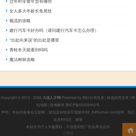
过年时零食年货有哪些
女人多大年龄长鱼尾纹
截流的攻略
建行汽车卡好办吗（请问建行汽车卡怎么办理）
“出处向来误”的出处是哪里
青蛙冬天能看到吗吗
魔法树林攻略
Copyright © 2012 - 2026
大连人才网
Powered by
网站分类目录
|
精选推荐文章
|
网
站地图
|
疑难解答
陕ICP备05009492号
声明：本站内容来自互联网，如信息有错误可发邮件到f_fb#foxmail.com说明，我们
会及时纠正，谢谢
本站仅为个人兴趣爱好，不接盈利性广告及商业合作
小男孩