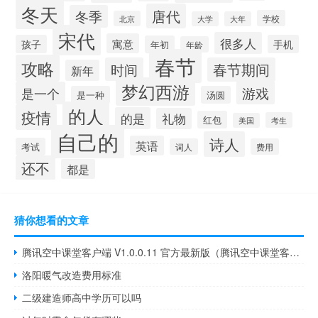
冬天
唐代
冬季
学校
北京
大学
大年
宋代
很多人
寓意
孩子
手机
年初
年龄
春节
攻略
时间
春节期间
新年
梦幻西游
游戏
是一个
是一种
汤圆
的人
疫情
的是
礼物
红包
考生
美国
自己的
诗人
英语
考试
词人
费用
还不
都是
猜你想看的文章
腾讯空中课堂客户端 V1.0.0.11 官方最新版（腾讯空中课堂客户端 V1.0.0.11 官方最新版功能简介）
洛阳暖气改造费用标准
二级建造师高中学历可以吗