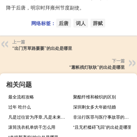
降于后唐，明宗时拜雍州节度副使。
网络标签：
后唐
词人
辞赋
上一篇
“出门芳草路萋萋”的出处是哪里
下一篇
“蕙帐残灯耿耿”的出处是哪里
相关问题
最全流程攻略
聚酯纤维和梭织的区别
过年 吃什么
深圳剩女多大年龄结婚
凡是过往皆为序章,凡是未来皆可期待是什么意思
非法行医罪与医疗事故罪的不同是什么
滚筒洗衣机单烘干怎么用
“且无栏槛碍飞回”的出处是哪里
“来植郡斋前”的出处是哪里