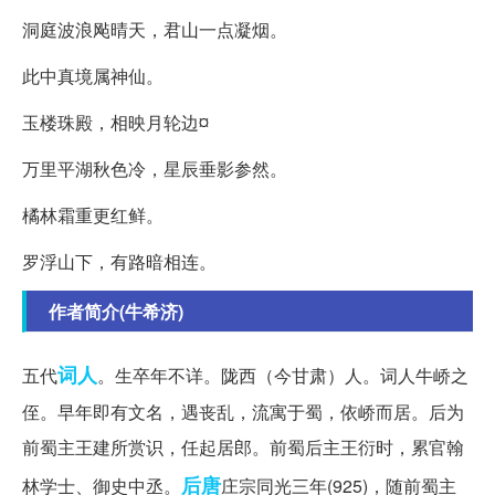
洞庭波浪飐晴天，君山一点凝烟。
此中真境属神仙。
玉楼珠殿，相映月轮边¤
万里平湖秋色冷，星辰垂影参然。
橘林霜重更红鲜。
罗浮山下，有路暗相连。
作者简介(牛希济)
词人
五代
。生卒年不详。陇西（今甘肃）人。词人牛峤之
侄。早年即有文名，遇丧乱，流寓于蜀，依峤而居。后为
前蜀主王建所赏识，任起居郎。前蜀后主王衍时，累官翰
后唐
林学士、御史中丞。
庄宗同光三年(925)，随前蜀主