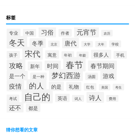
标签
元宵节
习俗
专业
中国
作者
农历
冬天
唐代
冬季
学校
北京
大学
大年
宋代
很多人
寓意
孩子
手机
年初
年龄
春节
攻略
时间
春节期间
新年
梦幻西游
游戏
是一个
是一种
汤圆
的人
疫情
的是
礼物
红包
考生
美国
自己的
诗人
英语
考试
词人
费用
还不
都是
猜你想看的文章