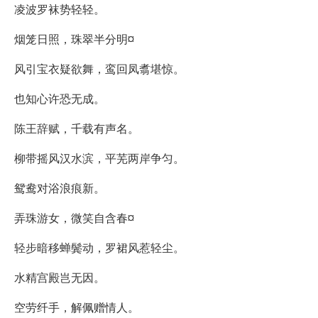
凌波罗袜势轻轻。
烟笼日照，珠翠半分明¤
风引宝衣疑欲舞，鸾回凤翥堪惊。
也知心许恐无成。
陈王辞赋，千载有声名。
柳带摇风汉水滨，平芜两岸争匀。
鸳鸯对浴浪痕新。
弄珠游女，微笑自含春¤
轻步暗移蝉鬓动，罗裙风惹轻尘。
水精宫殿岂无因。
空劳纤手，解佩赠情人。