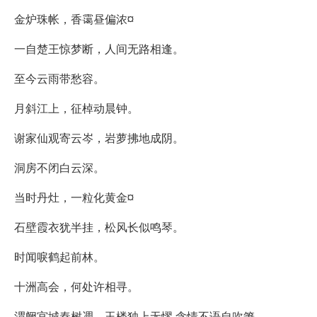
金炉珠帐，香霭昼偏浓¤
一自楚王惊梦断，人间无路相逢。
至今云雨带愁容。
月斜江上，征棹动晨钟。
谢家仙观寄云岑，岩萝拂地成阴。
洞房不闭白云深。
当时丹灶，一粒化黄金¤
石壁霞衣犹半挂，松风长似鸣琴。
时闻唳鹤起前林。
十洲高会，何处许相寻。
渭阙宫城秦树凋，玉楼独上无憀.含情不语自吹箫。