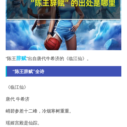
辞赋
“陈王
”出自唐代牛希济的《临江仙》。
“陈王辞赋”全诗
《临江仙》
唐代 牛希济
峭碧参差十二峰，冷烟寒树重重。
瑶姬宫殿是仙踪。