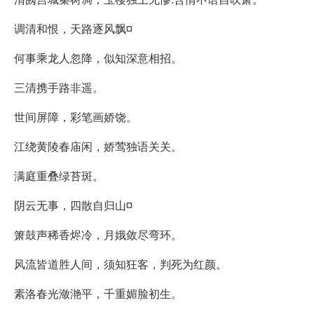
调清和恨，天路逐风飘¤
何事乘龙人忽降，似知深意相招。
三清携手路非遥。
世间屏障，彩笔画娇饶。
江绕黄陵春庙闲，娇莺独语关关。
满庭重叠绿苔斑。
阴云无事，四散自归山¤
箫鼓声稀香烬冷，月娥敛尽弯环。
风流皆道胜人间，须知狂客，判死为红颜。
素洛春光潋滟平，千重媚脸初生。