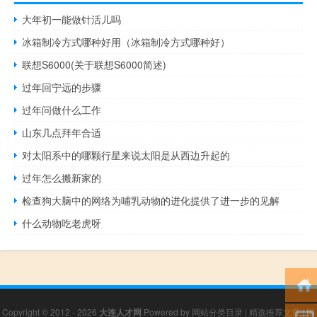
大年初一能做针活儿吗
冰箱制冷方式哪种好用（冰箱制冷方式哪种好）
联想S6000(关于联想S6000简述)
过年回宁远的步骤
过年问做什么工作
山东几点拜年合适
对太阳系中的哪颗行星来说太阳是从西边升起的
过年怎么搬新家的
检查狗大脑中的网络为哺乳动物的进化提供了进一步的见解
什么动物吃老虎呀
Copyright © 2012 - 2026
大连人才网
Powered by
网站分类目录
|
精选推荐文章
|
网