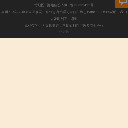
站地图
|
疑难解答
陕ICP备05009492号
声明：本站内容来自互联网，如信息有错误可发邮件到f_fb#foxmail.com说明，我们
会及时纠正，谢谢
本站仅为个人兴趣爱好，不接盈利性广告及商业合作
小男孩