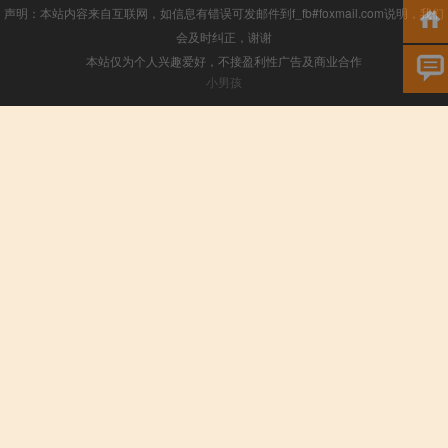
声明：本站内容来自互联网，如信息有错误可发邮件到f_fb#foxmail.com说明，我们
会及时纠正，谢谢
本站仅为个人兴趣爱好，不接盈利性广告及商业合作
小男孩