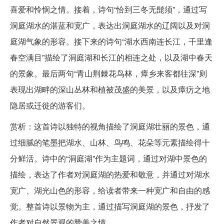
喜爱和怜悯之情。接着，诗句“恰到三冬无髭须”，通过写
洞庭湖水的湛蓝和宽广，表达出洞庭湖水的辽阔以及对洞
庭湖气象的形容。接下来的诗句“湖水西南连长江，千里逢
春空满目”描绘了洞庭湖和长江的相连之处，以及湖中春天
的景象。最后两句“青山荆棘花鸟林，瘴乡来客都往深”则
表现出湖畔的深山丛林和植被茂盛的美景，以及瘴疠之地
隐居或迁徙的游客们。
赏析：这首诗以独特的视角描绘了洞庭湖壮丽的景色，通
过细腻的笔墨把湖水、山林、鸟鸣、花朵等元素描绘得十
分鲜活。诗中的“洞庭湖”作为主题词，通过对湖中景色的
描绘，表达了作者对洞庭湖的热爱和敬意，并通过对湖水
宽广、湖光山色的形容，给读者带来一种宽广和自由的感
觉。整首诗以景物为主，通过描写洞庭湖的景色，抒发了
作者对自然景观的赞美之情。