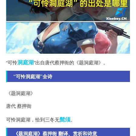
洞庭湖
“可怜
”出自唐代蔡押衙的《题洞庭湖》。
“可怜洞庭湖”全诗
《题洞庭湖》
唐代 蔡押衙
髭须
可怜洞庭湖，恰到三冬无
。
《题洞庭湖》蔡押衙 翻译、赏析和诗意