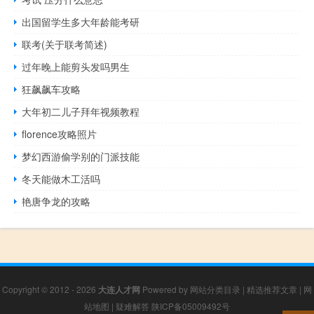
出国留学生多大年龄能考研
联考(关于联考简述)
过年晚上能剪头发吗男生
狂飙飙车攻略
大年初二儿子拜年视频教程
florence攻略照片
梦幻西游偷学别的门派技能
冬天能做木工活吗
艳唐争龙的攻略
Copyright © 2012 - 2026
大连人才网
Powered by
网站分类目录
|
精选推荐文章
|
网
站地图
|
疑难解答
陕ICP备05009492号