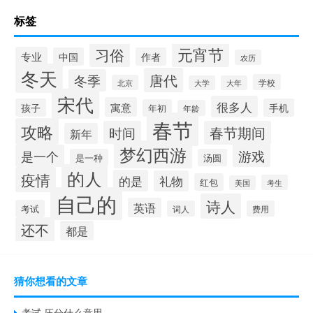
标签
元宵节
习俗
专业
中国
作者
农历
冬天
唐代
冬季
学校
北京
大学
大年
宋代
很多人
寓意
孩子
手机
年初
年龄
春节
攻略
时间
春节期间
新年
梦幻西游
游戏
是一个
是一种
汤圆
的人
疫情
的是
礼物
红包
考生
美国
自己的
诗人
英语
考试
词人
费用
还不
都是
猜你想看的文章
考试 压分什么意思