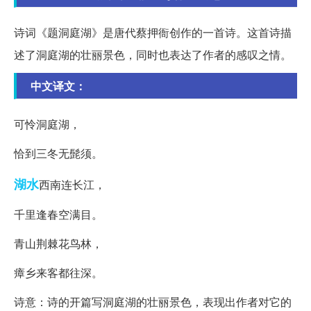
诗词《题洞庭湖》是唐代蔡押衙创作的一首诗。这首诗描
述了洞庭湖的壮丽景色，同时也表达了作者的感叹之情。
中文译文：
可怜洞庭湖，
恰到三冬无髭须。
湖水
西南连长江，
千里逢春空满目。
青山荆棘花鸟林，
瘴乡来客都往深。
诗意：诗的开篇写洞庭湖的壮丽景色，表现出作者对它的