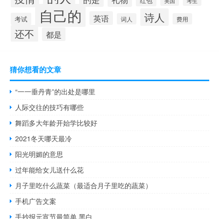
红包
考生
美国
自己的
诗人
英语
考试
词人
费用
还不
都是
猜你想看的文章
“一一垂丹青”的出处是哪里
人际交往的技巧有哪些
舞蹈多大年龄开始学比较好
2021冬天哪天最冷
阳光明媚的意思
过年能给女儿送什么花
月子里吃什么蔬菜（最适合月子里吃的蔬菜）
手机广告文案
手抄报元宵节最简单 黑白