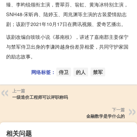
臻、李昀锐领衔主演，曹翠芬、翁虹、黄海冰特别主演，
SNH48-宋昕冉、陆婷玉、周兆渊等主演的古装爱情励志
剧；该剧于2021年10月17日在腾讯视频、爱奇艺播出。
该剧改编自吱吱小说《慕南枝》，讲述了嘉南郡主姜保宁
与禁军侍卫出身的李谦跨越身份差异相爱，共同守护家国
的励志故事。
网络标签：
侍卫
的人
禁军
上一篇
一级造价工程师可以评职称吗
下一篇
金融数学是学什么的
相关问题