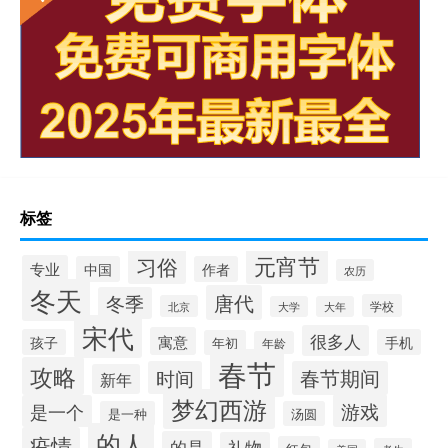
标签
元宵节
习俗
专业
中国
作者
农历
冬天
唐代
冬季
学校
北京
大学
大年
宋代
很多人
寓意
孩子
手机
年初
年龄
春节
攻略
时间
春节期间
新年
梦幻西游
游戏
是一个
是一种
汤圆
的人
疫情
的是
礼物