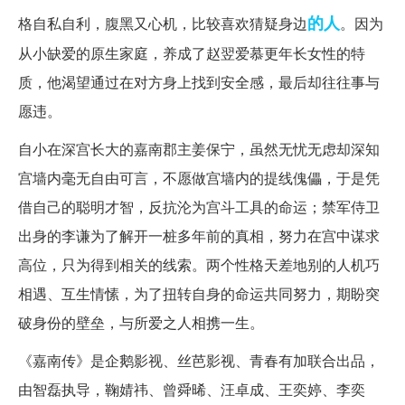
的人
格自私自利，腹黑又心机，比较喜欢猜疑身边
。因为
从小缺爱的原生家庭，养成了赵翌爱慕更年长女性的特
质，他渴望通过在对方身上找到安全感，最后却往往事与
愿违。
自小在深宫长大的嘉南郡主姜保宁，虽然无忧无虑却深知
宫墙内毫无自由可言，不愿做宫墙内的提线傀儡，于是凭
借自己的聪明才智，反抗沦为宫斗工具的命运；禁军侍卫
出身的李谦为了解开一桩多年前的真相，努力在宫中谋求
高位，只为得到相关的线索。两个性格天差地别的人机巧
相遇、互生情愫，为了扭转自身的命运共同努力，期盼突
破身份的壁垒，与所爱之人相携一生。
《嘉南传》是企鹅影视、丝芭影视、青春有加联合出品，
由智磊执导，鞠婧祎、曾舜晞、汪卓成、王奕婷、李奕