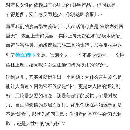
对年长女性的依赖成了心理上的“补钙产品”。但问题是，
补得越多，安全感反而越少，你说这叫啥事儿？
再看我们的嘉南郡主姜保宁，人家活得可真是“宫墙内外两
重天”。表面上光鲜亮丽，实际上每天都在和“提线木偶”的
命运斗智斗勇。她想摆脱宫斗工具的命运，却在反抗中遇
禁军
侍卫
到了
李谦。这两个人，一个不想被操控，一个拼
命往上爬，结果呢？命运让他们成为彼此的“解药”。
说到这儿，其实可以衍生出一个问题：为什么宫斗剧总是
能让人着迷？因为它不仅仅是“斗”，更是对人性的深刻剖
析。无论是赵翌的猜疑，还是姜保宁的反抗，都是对权
力、自由和爱情的多层次探讨。如果你还在纠结这部剧是
不是“好看”，那就先问问自己：你想看的是宫斗的“刀光剑
影”，还是人性中的“光与影”？