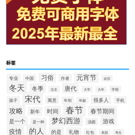
标签
元宵节
习俗
专业
中国
作者
农历
冬天
唐代
冬季
学校
北京
大学
大年
宋代
很多人
寓意
孩子
手机
年初
年龄
春节
攻略
时间
春节期间
新年
梦幻西游
游戏
是一个
是一种
汤圆
的人
疫情
的是
礼物
红包
考生
美国