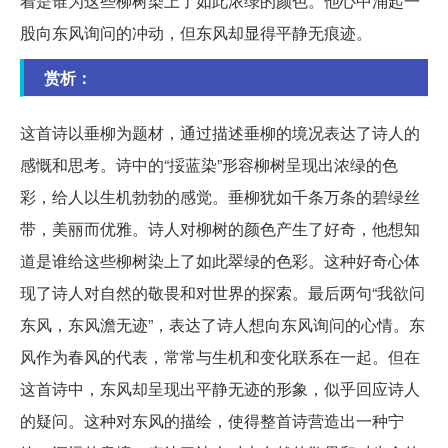
着是谁为这些柳树染上了如此浓绿的颜色。他心中涌起一
股向东风询问的冲动，但东风却显得平静无痕迹。
赏析：
这首诗以垂柳为题材，通过描述垂柳的境况表达了诗人的
感慨和思考。诗中的“挼蓝染”形容柳树呈现出浓绿的色
彩，给人以生机勃勃的感觉。垂柳犹如千条万条的碧绿丝
带，美丽而优雅。诗人对柳树的颜色产生了好奇，他想知
道是谁给这些柳树染上了如此翠绿的色彩。这种好奇心体
现了诗人对自然的敬畏和对世界的探索。最后两句“我欲问
东风，东风澹无迹”，表达了诗人想向东风询问的心情。东
风作为春风的代表，常常与生机和变化联系在一起。但在
这首诗中，东风却呈现出平静无迹的形象，似乎回应诗人
的疑问。这种对东风的描绘，使得整首诗营造出一种宁