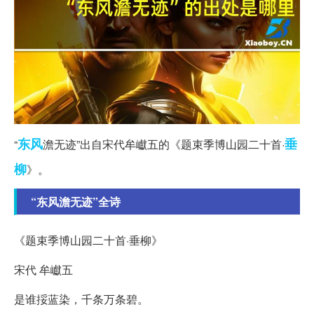
东风
垂
“
澹无迹”出自宋代牟巘五的《题束季博山园二十首·
柳
》。
“东风澹无迹”全诗
《题束季博山园二十首·垂柳》
宋代 牟巘五
是谁挼蓝染，千条万条碧。