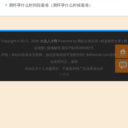
测怀孕什么时间段最准（测怀孕什么时候最准）
Copyright © 2012 - 2026
大连人才网
Powered by
网站分类目录
|
精选推荐文章
|
网
站地图
|
疑难解答
陕ICP备05009492号
声明：本站内容来自互联网，如信息有错误可发邮件到f_fb#foxmail.com说明，我们
会及时纠正，谢谢
本站仅为个人兴趣爱好，不接盈利性广告及商业合作
小男孩