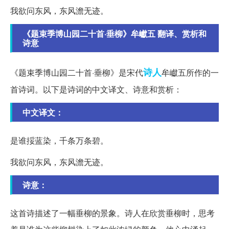
我欲问东风，东风澹无迹。
《题束季博山园二十首·垂柳》牟巘五 翻译、赏析和
诗意
诗人
《题束季博山园二十首·垂柳》是宋代
牟巘五所作的一
首诗词。以下是诗词的中文译文、诗意和赏析：
中文译文：
是谁挼蓝染，千条万条碧。
我欲问东风，东风澹无迹。
诗意：
这首诗描述了一幅垂柳的景象。诗人在欣赏垂柳时，思考