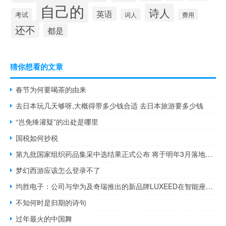
自己的
诗人
英语
考试
词人
费用
还不
都是
猜你想看的文章
春节为何要喝茶的由来
去日本玩几天够呀,大概得带多少钱合适 去日本旅游要多少钱
“岂免绛灌疑”的出处是哪里
国税如何抄税
第九批国家组织药品集采中选结果正式公布 将于明年3月落地实施 到底什么情况嘞
梦幻西游应该怎么登录不了
均胜电子：公司与华为及奇瑞推出的新品牌LUXEED在智能座舱域控产品上有业务合作
不知何时是归期的诗句
过年最火的中国舞