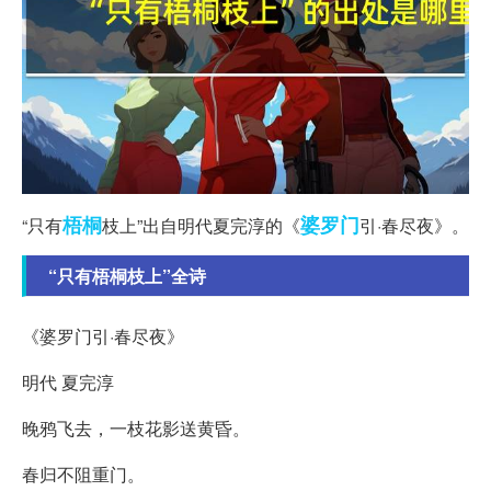
梧桐
婆罗门
“只有
枝上”出自明代夏完淳的《
引·春尽夜》。
“只有梧桐枝上”全诗
《婆罗门引·春尽夜》
明代 夏完淳
晚鸦飞去，一枝花影送黄昏。
春归不阻重门。