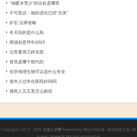
“地暖冰雪少”的出处是哪里
不可思议：猫的进化已经“完美”
炉石 法师攻略
冬天刮的是什么风
商场创意拜年2023
元宵要用几样东西
曾巩是哪个朝代的
化学地理生物可以选什么专业
老年人过年住医院好吗吗
撞死人五五责怎么赔偿
Copyright © 2012 - 2026
大连人才网
Powered by
网站分类目录
|
精选推荐文章
|
网
站地图
|
疑难解答
陕ICP备05009492号