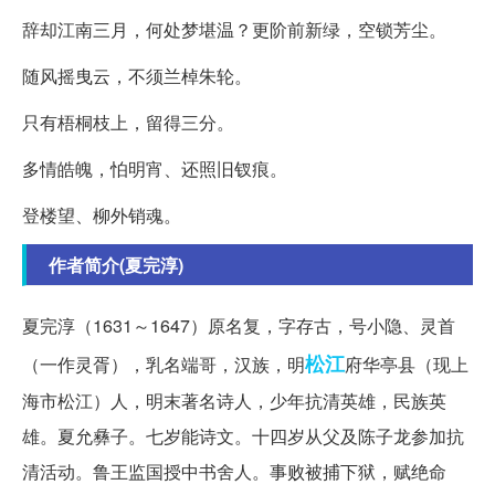
辞却江南三月，何处梦堪温？更阶前新绿，空锁芳尘。
随风摇曳云，不须兰棹朱轮。
只有梧桐枝上，留得三分。
多情皓魄，怕明宵、还照旧钗痕。
登楼望、柳外销魂。
作者简介(夏完淳)
夏完淳（1631～1647）原名复，字存古，号小隐、灵首
松江
（一作灵胥），乳名端哥，汉族，明
府华亭县（现上
海市松江）人，明末著名诗人，少年抗清英雄，民族英
雄。夏允彝子。七岁能诗文。十四岁从父及陈子龙参加抗
清活动。鲁王监国授中书舍人。事败被捕下狱，赋绝命