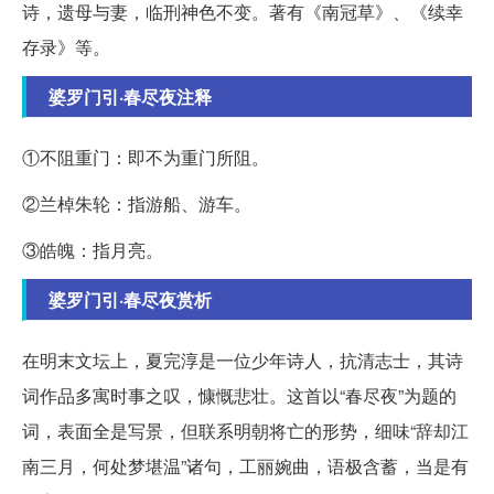
诗，遗母与妻，临刑神色不变。著有《南冠草》、《续幸
存录》等。
婆罗门引·春尽夜注释
①不阻重门：即不为重门所阻。
②兰棹朱轮：指游船、游车。
③皓魄：指月亮。
婆罗门引·春尽夜赏析
在明末文坛上，夏完淳是一位少年诗人，抗清志士，其诗
词作品多寓时事之叹，慷慨悲壮。这首以“春尽夜”为题的
词，表面全是写景，但联系明朝将亡的形势，细味“辞却江
南三月，何处梦堪温”诸句，工丽婉曲，语极含蓄，当是有