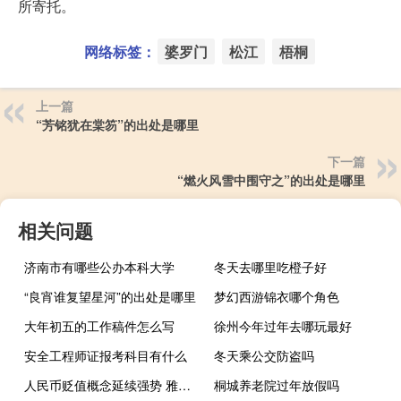
所寄托。
网络标签：
婆罗门
松江
梧桐
上一篇
“芳铭犹在棠笏”的出处是哪里
下一篇
“燃火风雪中围守之”的出处是哪里
相关问题
济南市有哪些公办本科大学
冬天去哪里吃橙子好
“良宵谁复望星河”的出处是哪里
梦幻西游锦衣哪个角色
大年初五的工作稿件怎么写
徐州今年过年去哪玩最好
安全工程师证报考科目有什么
冬天乘公交防盗吗
人民币贬值概念延续强势 雅艺科技冲击涨停
桐城养老院过年放假吗