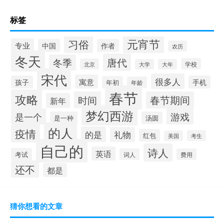
标签
元宵节
习俗
专业
中国
作者
农历
冬天
唐代
冬季
学校
北京
大学
大年
宋代
很多人
寓意
孩子
手机
年初
年龄
春节
攻略
时间
春节期间
新年
梦幻西游
游戏
是一个
是一种
汤圆
的人
疫情
的是
礼物
红包
考生
美国
自己的
诗人
英语
考试
词人
费用
还不
都是
猜你想看的文章