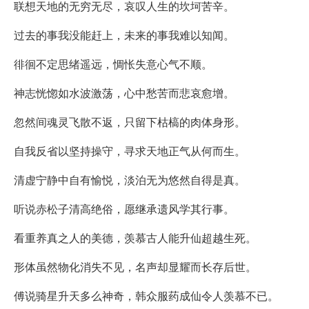
联想天地的无穷无尽，哀叹人生的坎坷苦辛。
过去的事我没能赶上，未来的事我难以知闻。
徘徊不定思绪遥远，惆怅失意心气不顺。
神志恍惚如水波激荡，心中愁苦而悲哀愈增。
忽然间魂灵飞散不返，只留下枯槁的肉体身形。
自我反省以坚持操守，寻求天地正气从何而生。
清虚宁静中自有愉悦，淡泊无为悠然自得是真。
听说赤松子清高绝俗，愿继承遗风学其行事。
看重养真之人的美德，羡慕古人能升仙超越生死。
形体虽然物化消失不见，名声却显耀而长存后世。
傅说骑星升天多么神奇，韩众服药成仙令人羡慕不已。