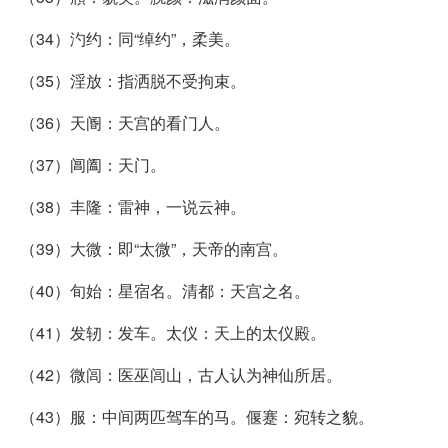
（34）汋约：同“绰约”，柔美。
（35）淫放：指洒脱不受拘束。
（36）天阍：天宫的看门人。
（37）阊阖：天门。
（38）丰隆：雷神，一说云神。
（39）大微：即“太微”，天帝的南宫。
（40）旬始：星宿名。清都：天宫之名。
（41）发轫：发车。太仪：天上的太仪殿。
（42）微闾：医巫闾山，古人认为神仙所居。
（43）服：中间两匹驾车的马。偃蹇：宛转之貌。