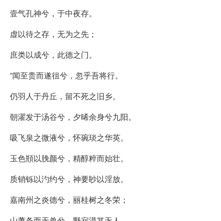
壹气孔神兮，于中夜存。
虚以待之存，无为之先；
庶类以成兮，此德之门。
”闻至贵而遂徂兮，忽乎吾将行。
仍羽人于丹丘，留不死之旧乡。
朝濯发于汤谷兮，夕晞余身兮九阳。
吸飞泉之微液兮，怀琬琰之华英。
玉色頩以脕颜兮，精醇粹而始壮。
质销铄以汋约兮，神要眇以淫放。
嘉南州之炎德兮，丽桂树之冬荣；
山萧条而无兽兮，野寂漠其无人。