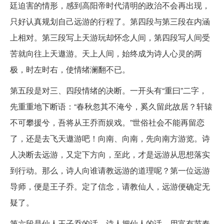
廷迫害的情形，感到高阳帝时代清明的政治不会再出现，
只好认真规划自己远游的行程了。第四段与第三段在内涵
上相对。第三段写上天游玩却怀念人间，第四段写人间受
苦就向往上天遨游。天上人间，始终成为诗人心灵的两
极，时左时右，使情绪澜翻不已。
第五段是对三、四段情绪的决断。一开头有“重曰”二字，
先重重地下断语：“春秋忽其不淹兮，奚久留此故居？轩辕
不可攀援兮，吾将从王乔而娱戏。”世俗社会不能再留恋
了，还是去飞天遨游吧！向南、向南，先向南方游览。诗
人决断去远游，又定下方向，至此，才是远游从思想落实
到行动。那么，诗人向谁请教远游的道理呢？第一位远游
导师，便是王子乔。定了信念，请教仙人，远游便确定无
疑了。
第六段是仙人王子乔的话。诗人把仙人的话，用富有节奏