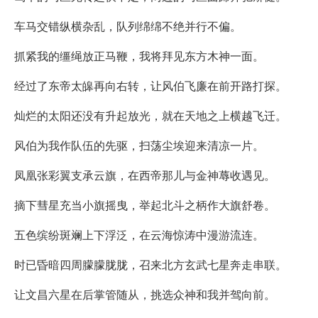
车马交错纵横杂乱，队列绵绵不绝并行不偏。
抓紧我的缰绳放正马鞭，我将拜见东方木神一面。
经过了东帝太皞再向右转，让风伯飞廉在前开路打探。
灿烂的太阳还没有升起放光，就在天地之上横越飞迁。
风伯为我作队伍的先驱，扫荡尘埃迎来清凉一片。
凤凰张彩翼支承云旗，在西帝那儿与金神蓐收遇见。
摘下彗星充当小旗摇曳，举起北斗之柄作大旗舒卷。
五色缤纷斑斓上下浮泛，在云海惊涛中漫游流连。
时已昏暗四周朦朦胧胧，召来北方玄武七星奔走串联。
让文昌六星在后掌管随从，挑选众神和我并驾向前。