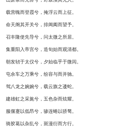
载营魄而登霞兮，掩浮云而上征。
命天阍其开关兮，排阊阖而望予。
召丰隆使先导兮，问太微之所居。
集重阳入帝宫兮，造旬始而观清都。
朝发轫于太仪兮，夕始临乎于微闾。
屯余车之万乘兮，纷容与而并驰。
驾八龙之婉婉兮，载云旗之逶蛇。
建雄虹之采旄兮，五色杂而炫耀。
服偃蹇以低昂兮，骖连蜷以骄骜。
骑胶葛以杂乱兮，斑漫衍而方行。