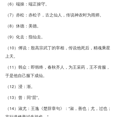
（6）端操：端正操守。
（7）赤松：赤松子，古之仙人，传说神农时为雨师。
（8）休德：美德。
（9）化去：指仙去。
（10）傅说：殷高宗武丁的宰相，传说他死后，精魂乘星
上天。
（11）韩众：即韩终，春秋齐人，为王采药，王不肯服，
于是他自己服下成仙。
（12）浸：渐。
（13）曾：同“层”。
（14）淑尤：王逸《楚辞章句》：“淑，善也；尤，过也；
言行道修善过先祖也。”