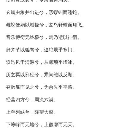
玄螭虫象并出进兮，形蟉虯而逶蛇。
雌蜺便娟以增挠兮，鸾鸟轩翥而翔飞。
音乐博衍无终极兮，焉乃逝以徘徊。
舒并节以驰骛兮，逴绝垠乎寒门。
轶迅风于清源兮，从颛顼乎增冰。
历玄冥以邪径兮，乘间维以反顾。
召黔赢而见之兮，为余先乎平路。
经营四方兮，周流六漠。
上至列缺兮，降望大壑。
下峥嵘而无地兮，上寥廓而无天。