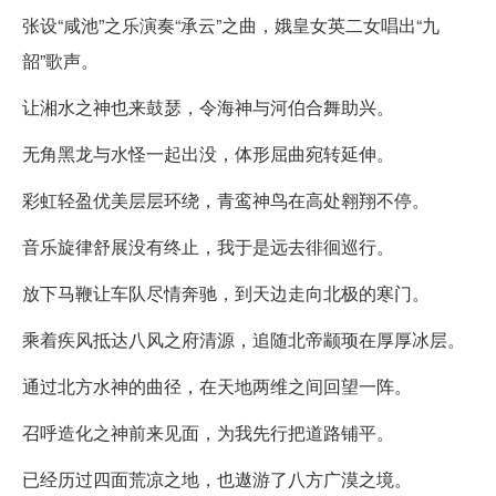
张设“咸池”之乐演奏“承云”之曲，娥皇女英二女唱出“九
韶”歌声。
让湘水之神也来鼓瑟，令海神与河伯合舞助兴。
无角黑龙与水怪一起出没，体形屈曲宛转延伸。
彩虹轻盈优美层层环绕，青鸾神鸟在高处翱翔不停。
音乐旋律舒展没有终止，我于是远去徘徊巡行。
放下马鞭让车队尽情奔驰，到天边走向北极的寒门。
乘着疾风抵达八风之府清源，追随北帝颛顼在厚厚冰层。
通过北方水神的曲径，在天地两维之间回望一阵。
召呼造化之神前来见面，为我先行把道路铺平。
已经历过四面荒凉之地，也遨游了八方广漠之境。