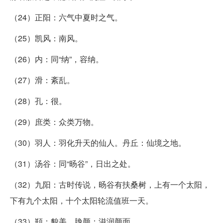
（24）正阳：六气中夏时之气。
（25）凯风：南风。
（26）内：同“纳”，容纳。
（27）滑：紊乱。
（28）孔：很。
（29）庶类：众类万物。
（30）羽人：羽化升天的仙人。丹丘：仙境之地。
（31）汤谷：同“旸谷”，日出之处。
（32）九阳：古时传说，旸谷有扶桑树，上有一个太阳，
下有九个太阳，十个太阳轮流值班一天。
（33）頩：貌美。脕颜：滋润颜面。