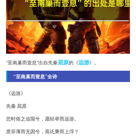
屈原
远游
“至南巢而壹息”出自先秦
的《
》。
“至南巢而壹息”全诗
《远游》
先秦 屈原
悲时俗之迫阨兮，愿轻举而远游。
质菲薄而无因兮，焉讬乘而上浮？