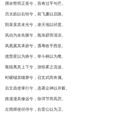
撰余辔而正策兮，吾将过乎句芒。
历太皓以右转兮，前飞廉以启路。
阳杲杲其未光兮，凌天地以径度。
风伯为余先驱兮，氛埃辟而清凉。
凤凰翼其承旂兮，遇蓐收乎西皇。
揽慧星以为旍兮，举斗柄以为麾。
叛陆离其上下兮，游惊雾之流波。
时暧曃其曭莽兮，召玄武而奔属。
后文昌使掌行兮，选署众神以并轂。
路漫漫其修远兮，徐弭节而高厉。
左雨师使径侍兮，右雷公以为卫。