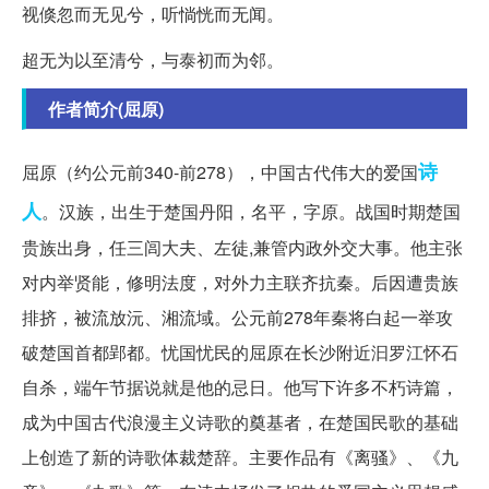
视倏忽而无见兮，听惝恍而无闻。
超无为以至清兮，与泰初而为邻。
作者简介(屈原)
诗
屈原（约公元前340-前278），中国古代伟大的爱国
人
。汉族，出生于楚国丹阳，名平，字原。战国时期楚国
贵族出身，任三闾大夫、左徒,兼管内政外交大事。他主张
对内举贤能，修明法度，对外力主联齐抗秦。后因遭贵族
排挤，被流放沅、湘流域。公元前278年秦将白起一举攻
破楚国首都郢都。忧国忧民的屈原在长沙附近汩罗江怀石
自杀，端午节据说就是他的忌日。他写下许多不朽诗篇，
成为中国古代浪漫主义诗歌的奠基者，在楚国民歌的基础
上创造了新的诗歌体裁楚辞。主要作品有《离骚》、《九