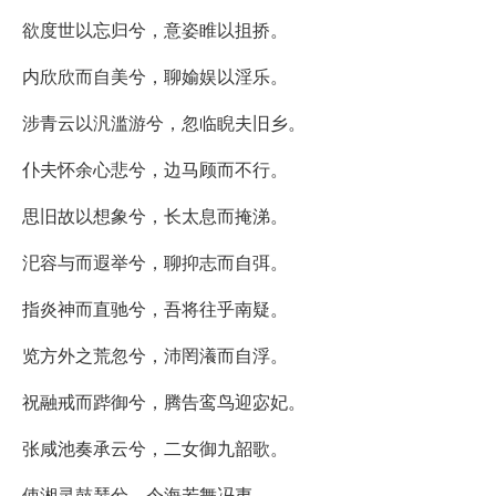
欲度世以忘归兮，意姿睢以抯挢。
内欣欣而自美兮，聊媮娱以淫乐。
涉青云以汎滥游兮，忽临睨夫旧乡。
仆夫怀余心悲兮，边马顾而不行。
思旧故以想象兮，长太息而掩涕。
汜容与而遐举兮，聊抑志而自弭。
指炎神而直驰兮，吾将往乎南疑。
览方外之荒忽兮，沛罔瀁而自浮。
祝融戒而跸御兮，腾告鸾鸟迎宓妃。
张咸池奏承云兮，二女御九韶歌。
使湘灵鼓瑟兮，令海若舞冯夷。