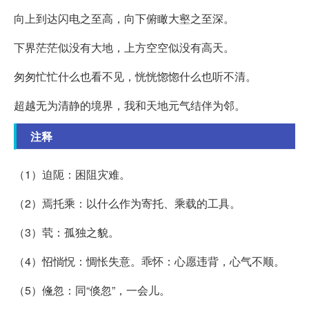
向上到达闪电之至高，向下俯瞰大壑之至深。
下界茫茫似没有大地，上方空空似没有高天。
匆匆忙忙什么也看不见，恍恍惚惚什么也听不清。
超越无为清静的境界，我和天地元气结伴为邻。
注释
（1）迫阨：困阻灾难。
（2）焉托乘：以什么作为寄托、乘载的工具。
（3）茕：孤独之貌。
（4）怊惝怳：惆怅失意。乖怀：心愿违背，心气不顺。
（5）儵忽：同“倏忽”，一会儿。