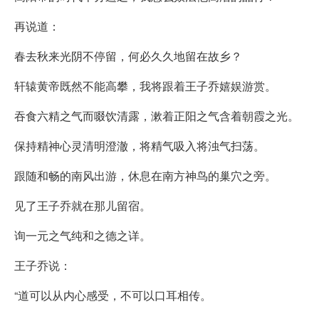
再说道：
春去秋来光阴不停留，何必久久地留在故乡？
轩辕黄帝既然不能高攀，我将跟着王子乔嬉娱游赏。
吞食六精之气而啜饮清露，漱着正阳之气含着朝霞之光。
保持精神心灵清明澄澈，将精气吸入将浊气扫荡。
跟随和畅的南风出游，休息在南方神鸟的巢穴之旁。
见了王子乔就在那儿留宿。
询一元之气纯和之德之详。
王子乔说：
“道可以从内心感受，不可以口耳相传。