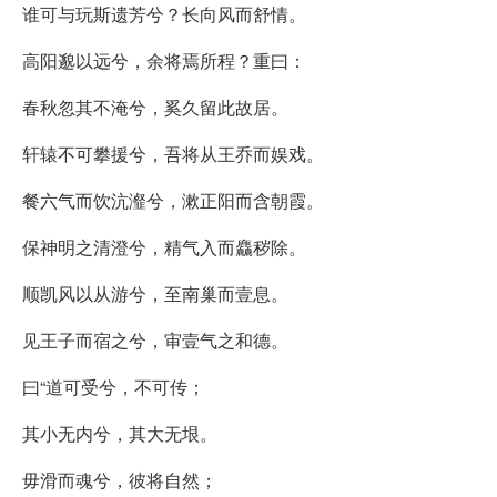
谁可与玩斯遗芳兮？长向风而舒情。
高阳邈以远兮，余将焉所程？重曰：
春秋忽其不淹兮，奚久留此故居。
轩辕不可攀援兮，吾将从王乔而娱戏。
餐六气而饮沆瀣兮，漱正阳而含朝霞。
保神明之清澄兮，精气入而麤秽除。
顺凯风以从游兮，至南巢而壹息。
见王子而宿之兮，审壹气之和德。
曰“道可受兮，不可传；
其小无内兮，其大无垠。
毋滑而魂兮，彼将自然；