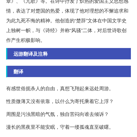
章》、《九歌》等。在诗中抒发了炽热的爱国主义思想感
情，表达了对楚国的热爱，体现了他对理想的不懈追求和
为此九死不悔的精神。他创造的“楚辞”文体在中国文学史
上独树一帜，与《诗经》并称“风骚”二体，对后世诗歌创
作产生积极影响。
远游翻译及注释
翻译
有感世俗扼杀人的自由，真想飞翔起来远处周游。
性质微薄又没有依靠，以什么为寄托乘着它上浮？
周围是污浊黑暗的气氛，独自苦闷向谁去倾诉？
漫长的黑夜里不能安眠，守着一缕孤魂直至破曙。