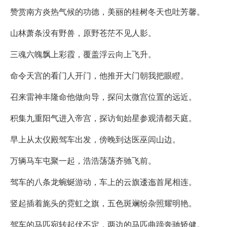
赞赏南方炎热气候的功德，美丽的桂树冬天也吐芳馨。
山林萧条没有野兽，原野苍茫不见人影。
三魂六魄飘上彩霞，覆盖浮云向上飞升。
命令天宫的看门人开门，他推开大门朝我把眼瞪。
召来雷神丰隆命他做向导，探问太微宫位置的远近。
积集九重阳气进入帝宫，探访旬始星参观清都天庭。
早上从太仪殿驾车出发，傍晚到达医巫闾山边。
万辆马车屯聚一起，浩浩荡荡齐驰飞前。
驾车的八条龙蜿蜒游动，车上的云旗逶迤首尾相连。
竖起插着旄头的霓虹之旗，五色斑斓纷杂照耀明艳。
驾车的马匹宛转起伏不定，两边的马匹曲蹄奔驰矫健。