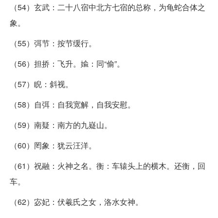
（54）玄武：二十八宿中北方七宿的总称，为龟蛇合体之
象。
（55）弭节：按节缓行。
（56）担挢：飞升。婾：同“偷”。
（57）睨：斜视。
（58）自弭：自我宽解，自我安慰。
（59）南疑：南方的九嶷山。
（60）罔象：犹云汪洋。
（61）祝融：火神之名。衡：车辕头上的横木。还衡，回
车。
（62）宓妃：伏羲氏之女，洛水女神。