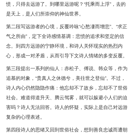
愤，只得去远游了。到哪里远游呢？“托乘而上浮”，去的
是天上，是人们所崇仰的神仙世界。
第二段写远游者的心境，反覆吟咏“心愁凄而增悲”、“求正
气之所由”，定下全诗感情基调：悲愤的追求和坚定的信
念。到四方远游的宁静环境，和诗人关怀现实的热烈内
心，形成一对矛盾，从而引导下文诗人情绪的多变反覆。
第三段提出一系列的仙人：赤松子、傅说、韩众等，作为
追慕的对象，“贵真人之休德兮，美往世之登仙”。不过，
诗人内心仍然隐隐作痛：他忘却不了故乡，忘却不了世俗
社会。难道得道升天、腾云驾雾，就可以躲避小人们的迫
害吗？诗人无法回答。诗人的怀疑，实际上是自己对远游
复杂的心理表述。
第四段诗人的思绪又回到世俗社会，想到善良忠诚而遭朝