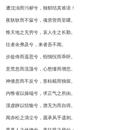
遭沈浊而污秽兮，独郁结其谁语！
夜耿耿而不寐兮，魂营营而至曙。
惟天地之无穷兮，哀人生之长勤。
往者余弗及兮，来者吾不闻。
步徙倚而遥思兮，怊惝怳而乖怀。
意荒忽而流荡兮，心愁悽而增悲。
神倏忽而不反兮，形枯槁而独留。
内惟省以操端兮，求正气之所由。
漠虚静以恬愉兮，澹无为而自得。
闻赤松之清尘兮，愿承风乎遗则。
贵真人之休德兮，美往世之登仙；