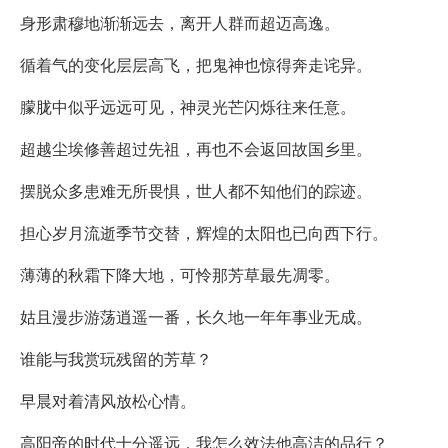
身形肃穆地渐渐远去，离开人群而超迈高逸。
循着气的变化层层高飞，把鬼神也惊得奔走诧异。
朦胧中似乎远远可见，神灵光芒闪烁往来任意。
超越尘埃修善超过先祖，再也不会返回故国乡里。
摆脱众多患难无所畏惧，世人都不知他们的踪迹。
担心岁月流逝季节交替，辉煌的太阳也已向西下行。
薄薄的秋霜下降大地，可怜那芳草最先凋零。
姑且漫步游荡逍遥一番，长久地一年年事业无成。
谁能与我赏玩残留的芳草？
早晨对着清风放松心情。
高阳帝的时代十分遥远，我怎么效法他高洁的品行？