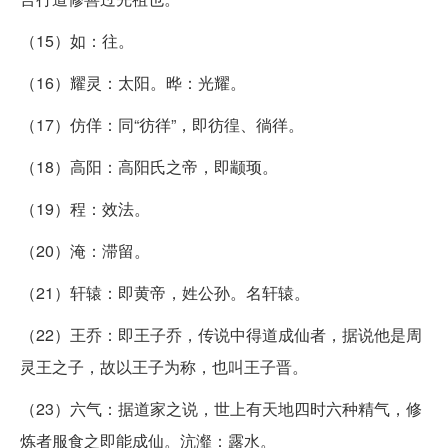
（15）如：往。
（16）耀灵：太阳。晔：光耀。
（17）仿佯：同“彷徉”，即彷徨、徜徉。
（18）高阳：高阳氏之帝，即颛顼。
（19）程：效法。
（20）淹：滞留。
（21）轩辕：即黄帝，姓公孙。名轩辕。
（22）王乔：即王子乔，传说中得道成仙者，据说他是周
灵王之子，故以王子为称，也叫王子晋。
（23）六气：据道家之说，世上有天地四时六种精气，修
炼者服食之即能成仙。沆瀣：露水。