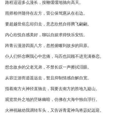
路程迢迢多么漫长，按鞭缓缓地驰向高天。
雨师相伴随侍在左方，雷公保驾扈从在右边。
要超越世俗忘却归去，意态欣然自得腾飞翩翩。
内心欣悦自感美好，聊以自娱求得快乐安恬。
跨青云漫游四面八方，忽然俯瞰到故乡的田原。
仆人们怀念啊我心中悲痛，马匹也回顾不进充满眷恋。
想念故乡的父老兄弟，不禁长叹一声擦拭泪眼。
从容泛游而逍遥远去，暂且抑制情感自解自宽。
指着南方火神径直驰去，我要去南方的胜地九嶷山。
观览世外之地的茫昧幽暗，仿佛在大海中独自浮行。
火神祝融劝我调转车头，又告诉青鸾神鸟将宓妃远迎。