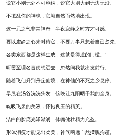
说它小则无处不可容纳，说它大则大到无边无沿。
不搅乱你的神魂，它就自然而然地出现。
这一元之气非常神奇，半夜寂静之时方才可感。
要以虚静之心来对待它，不要万事只想着自己占先。
各类东西都是这样生成，这就是得道的门槛。”
听罢至理名言便想远去，忽然间我就出发前行。
随着飞仙升到丹丘仙境，在神仙的不死之乡息停。
早晨在汤谷洗洗头发，傍晚让九阳晒干我的全身。
吮吸飞泉的美液，怀抱良玉的精英。
洁白的脸庞光泽滋润，体魄健壮精力充盈。
形体消瘦才能见出柔美，神气幽远自然摆脱拘谨。