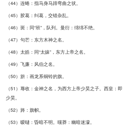
（44）连蜷：指马身马蹄弯曲之状。
（45）胶葛：纠葛，交错杂乱。
（46）斑：同“班”，队列。曼衍：绵绵不绝。
（47）句芒：东方木神之名。
（48）太皓：同“太皞”，东方上帝之名。
（49）飞廉：风伯之名。
（50）旂：画龙系铜铃的旗。
（51）蓐收：金神之名，为西方上帝少昊之子。西皇：即
少昊。
（52）旍：旗帜。
（53）暧曃：昏暗不明。曭莽：幽暗迷濛。