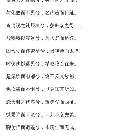
与化去而不见兮，名声著而日延。
奇傅说之讬辰星兮，羡韩众之得一。
形穆穆以浸远兮，离人群而遁逸。
因气变而遂曾举兮，忽神奔而鬼怪。
时仿佛以遥见兮，精晈晈以往来。
超氛埃而淑邮兮，终不反其故都。
免众患而不惧兮，世莫知其所如。
恐天时之代序兮，耀灵晔而西征。
微霜降而下沦兮，悼芳草之先蘦。
聊仿佯而逍遥兮，永历年而无成。