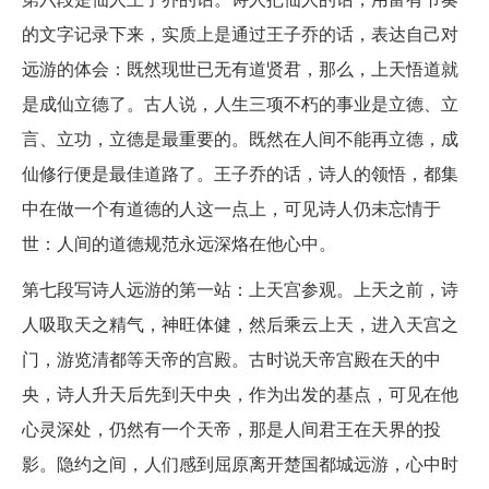
的文字记录下来，实质上是通过王子乔的话，表达自己对
远游的体会：既然现世已无有道贤君，那么，上天悟道就
是成仙立德了。古人说，人生三项不朽的事业是立德、立
言、立功，立德是最重要的。既然在人间不能再立德，成
仙修行便是最佳道路了。王子乔的话，诗人的领悟，都集
中在做一个有道德的人这一点上，可见诗人仍未忘情于
世：人间的道德规范永远深烙在他心中。
第七段写诗人远游的第一站：上天宫参观。上天之前，诗
人吸取天之精气，神旺体健，然后乘云上天，进入天宫之
门，游览清都等天帝的宫殿。古时说天帝宫殿在天的中
央，诗人升天后先到天中央，作为出发的基点，可见在他
心灵深处，仍然有一个天帝，那是人间君王在天界的投
影。隐约之间，人们感到屈原离开楚国都城远游，心中时