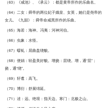
（63）《咸池》、《承云》：都是黄帝所作的乐曲名。
（64）二女：舜帝的两位妃子娥皇、女英，她们是尧帝的
女儿。《九韶》：舜帝命咸黑所作的乐曲。
（65）海若：海神。冯夷：河神河伯。
（66）虫象：水怪。
（67）蟉虬：屈曲盘绕貌。
（68）便娟：轻盈美好貌。增挠：层绕。增，通“层”；
挠，通“绕”。
（69）轩翥：高飞。
（70）博衍：舒展绵延。
（71）逴：远。绝垠：指天边。寒门：北极之山。