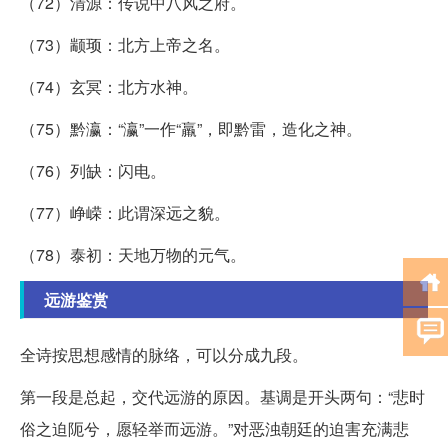
（72）清源：传说中八风之府。
（73）颛顼：北方上帝之名。
（74）玄冥：北方水神。
（75）黔瀛：“瀛”一作“羸”，即黔雷，造化之神。
（76）列缺：闪电。
（77）峥嵘：此谓深远之貌。
（78）泰初：天地万物的元气。
远游鉴赏
全诗按思想感情的脉络，可以分成九段。
第一段是总起，交代远游的原因。基调是开头两句：“悲时
俗之迫阨兮，愿轻举而远游。”对恶浊朝廷的迫害充满悲