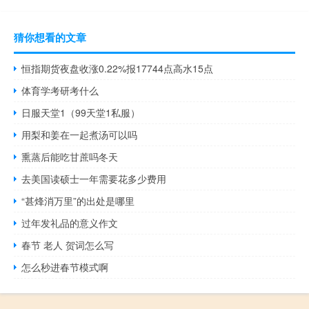
猜你想看的文章
恒指期货夜盘收涨0.22%报17744点高水15点
体育学考研考什么
日服天堂1（99天堂1私服）
用梨和姜在一起煮汤可以吗
熏蒸后能吃甘蔗吗冬天
去美国读硕士一年需要花多少费用
“甚烽消万里”的出处是哪里
过年发礼品的意义作文
春节 老人 贺词怎么写
怎么秒进春节模式啊