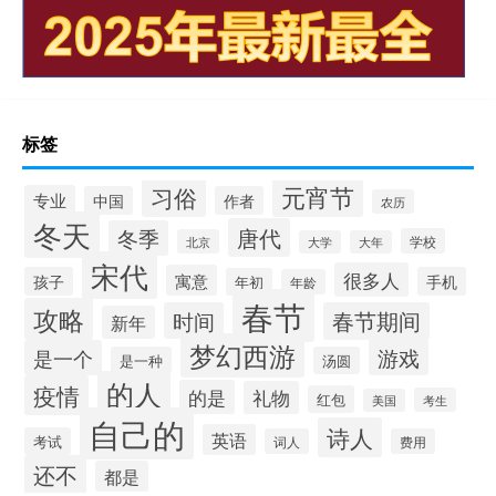
标签
元宵节
习俗
专业
中国
作者
农历
冬天
唐代
冬季
学校
北京
大学
大年
宋代
很多人
寓意
孩子
手机
年初
年龄
春节
攻略
时间
春节期间
新年
梦幻西游
游戏
是一个
是一种
汤圆
的人
疫情
的是
礼物
红包
考生
美国
自己的
诗人
英语
考试
词人
费用
还不
都是