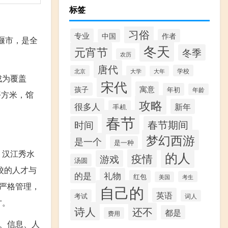
标签
习俗
专业
中国
作者
堰市，是全
冬天
元宵节
冬季
农历
唐代
学校
北京
大学
大年
成为覆盖
宋代
寓意
孩子
年初
年龄
平方米，馆
攻略
很多人
新年
手机
春节
时间
春节期间
梦幻西游
是一个
是一种
、汉江秀水
的人
疫情
游戏
汤圆
校的人才与
的是
礼物
红包
考生
美国
严格管理，
自己的
英语
考试
词人
才。
诗人
还不
都是
费用
、信息、人