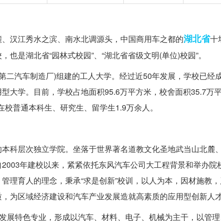
湖北省
麓、汉江秀水之滨、南水北调源头，中国商用车之都的
十
也是湖北省“园林式校园”、“湖北省省级文明(单位)校园”。
国第二汽车制造厂)组建的工人大学。经过近50年发展，学校已经
大学。目前，学校占地面积95.6万平方米，校舍面积35.7万
在校普通本科生、研究生、留学生1.9万余人。
的本科层次独立学院。坐落于世界著名道教文化圣地武当山北麓
2003年建校以来，紧紧依托东风汽车公司大工程背景和举办院
管理育人的理念，秉承“求是创新”校训，以人为本，因材施教，
质，为区域经济建设和汽车产业发展造就高素质的应用型创新人
，发展特色专业，形成以汽车、材料、电子、机械为主干，以管理