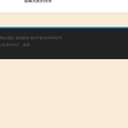
遗嘱无效的情形
网站地图
|
疑难解答
陕ICP备05009492号
，我们会及时纠正，谢谢