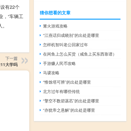
设有22个
猜你想看的文章
业，“车辆工
人。
篝火游戏攻略
“江燕话归成晓别”的出处是哪里
怎样机智叫老公回家过年
在闲鱼上怎么买货（咸鱼上买东西靠谱）
下一篇
手游赚人民币攻略
11大学吗
马谡攻略
“惟馀塔可辨”的出处是哪里
北方过年有哪些传统
“擎空不数碧菡萏”的出处是哪里
“亦犹帝之悬解”的出处是哪里