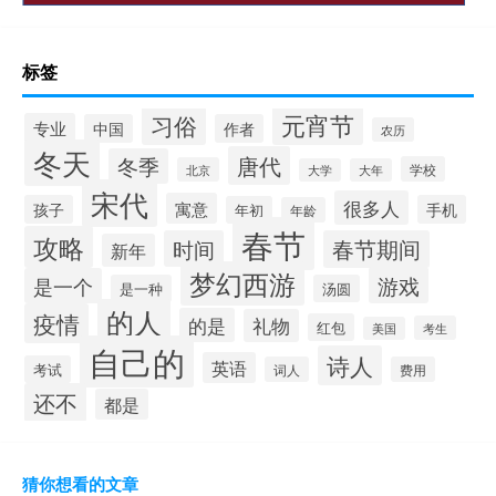
标签
元宵节
习俗
专业
中国
作者
农历
冬天
唐代
冬季
学校
北京
大学
大年
宋代
很多人
寓意
孩子
手机
年初
年龄
春节
攻略
时间
春节期间
新年
梦幻西游
游戏
是一个
是一种
汤圆
的人
疫情
的是
礼物
红包
考生
美国
自己的
诗人
英语
考试
词人
费用
还不
都是
猜你想看的文章