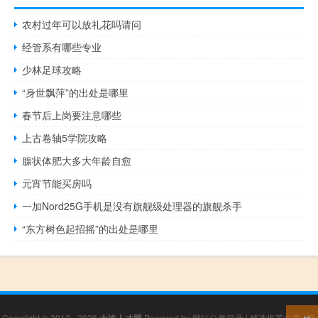
农村过年可以放礼花吗请问
经管系有哪些专业
少林足球攻略
“身世飘萍”的出处是哪里
春节后上岗要注意哪些
上古卷轴5学院攻略
腺状体肥大多大年龄自愈
元宵节能买房吗
一加Nord25G手机是没有旗舰级处理器的旗舰杀手
“东方树色起招摇”的出处是哪里
Copyright © 2012 - 2026
大连人才网
Powered by
网站分类目录
|
精选推荐文章
|
网