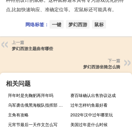
点,比如快速响应、准确定位等。 宏鼠标还可能具有。
网络标签：
一键
梦幻西游
鼠标
上一篇
梦幻西游主题曲有哪些
下一篇
梦幻西游坐骑怎么骑
相关问题
拜年时是先鞠躬再拜年吗
赛百味确认出售协议达成
乌军袭击俄黑海舰队指挥部 黑海舰队前司令：是时候打击乌总统办公室了
过年怎样钓鱼最好看
主角有攻略
2022年汉中过年哪里玩
元宵节最后一天作文怎么写
美国过年是什么时候