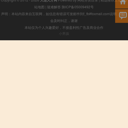
站地图
|
疑难解答
陕ICP备05009492号
声明：本站内容来自互联网，如信息有错误可发邮件到f_fb#foxmail.com说明，我们
会及时纠正，谢谢
本站仅为个人兴趣爱好，不接盈利性广告及商业合作
小男孩