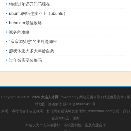
镇雄过年还开门吗现在
ubuntu网络连接不上（ubuntu）
beholder最佳攻略
家务的攻略
“寂寂闻猿愁”的出处是哪里
腺状体肥大多大年龄自愈
过年饭店要装修吗
Copyright © 2012 - 2026
大连人才网
Powered by
网站分类目录
|
精选推荐文章
|
网
站地图
|
疑难解答
陕ICP备05009492号
声明：本站内容来自互联网，如信息有错误可发邮件到f_fb#foxmail.com说明，我们
会及时纠正，谢谢
本站仅为个人兴趣爱好，不接盈利性广告及商业合作
小男孩