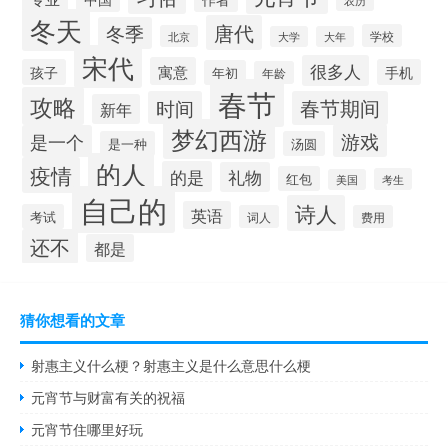
冬天
唐代
冬季
学校
北京
大学
大年
宋代
很多人
寓意
孩子
手机
年初
年龄
春节
攻略
时间
春节期间
新年
梦幻西游
游戏
是一个
是一种
汤圆
的人
疫情
的是
礼物
红包
考生
美国
自己的
诗人
英语
考试
词人
费用
还不
都是
猜你想看的文章
射惠主义什么梗？射惠主义是什么意思什么梗
元宵节与财富有关的祝福
元宵节住哪里好玩