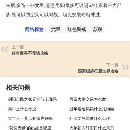
来后,多造一些尤里,进运兵车(最多可以进5名),跟着主力部
队,既可以防空又可以对战。坦克交战时就冲过。
网络标签：
尤里
红色警戒
苏联
上一篇
传奇世界不花钱攻略
下一篇
国家崛起征服世界攻略
相关问题
浏阳市民之家元宵节上班吗
股票大宗交易怎么做
高中是什么专业
过年送给妈妈什么礼物画
大年三十几点开窗户好吗
什么文凭能做什么工作
“莫笑因缘”的出处是哪里
大年初六辞旧日什么意思