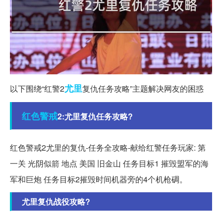
尤里
以下围绕“红警2
复仇任务攻略”主题解决网友的困惑
红色警戒
2:尤里复仇任务攻略?
红色警戒2尤里的复仇-任务全攻略-献给红警任务玩家: 第
一关 光阴似箭 地点 美国 旧金山 任务目标1 摧毁盟军的海
军和巨炮 任务目标2摧毁时间机器旁的4个机枪碉。
尤里复仇战役攻略?