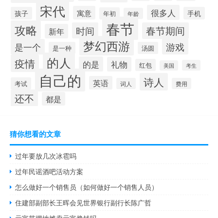
宋代
很多人
寓意
孩子
手机
年初
年龄
春节
攻略
时间
春节期间
新年
梦幻西游
游戏
是一个
是一种
汤圆
的人
疫情
的是
礼物
红包
考生
美国
自己的
诗人
英语
考试
词人
费用
还不
都是
猜你想看的文章
过年要放几次冰雹吗
过年民谣酒吧活动方案
怎么做好一个销售员（如何做好一个销售人员）
住建部副部长王晖会见世界银行副行长陈广哲
元宵节摆地摊卖元宵挣钱吗