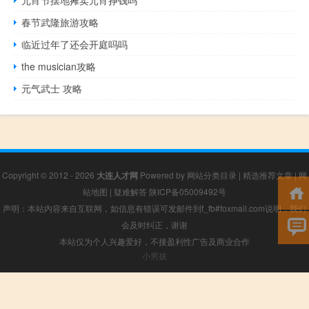
春节武隆旅游攻略
临近过年了还会开庭吗吗
the musician攻略
元气武士 攻略
Copyright © 2012 - 2026
大连人才网
Powered by
网站分类目录
|
精选推荐文章
|
网
站地图
|
疑难解答
陕ICP备05009492号
声明：本站内容来自互联网，如信息有错误可发邮件到f_fb#foxmail.com说明，我们
会及时纠正，谢谢
本站仅为个人兴趣爱好，不接盈利性广告及商业合作
小男孩