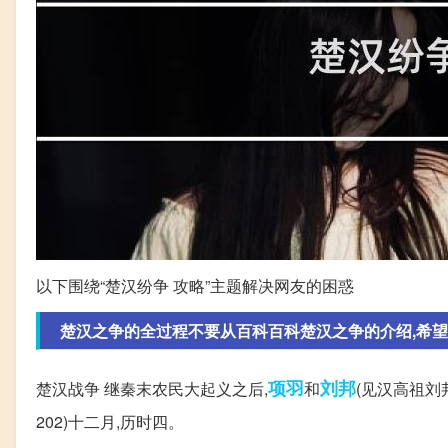
以下围绕“楚汉纷争 攻略”主题解决网友的困惑
楚汉之争的全过程不要从百科百科楚汉之争的介绍,希望把
项羽
刘邦
楚汉战争 继秦末农民大起义之后,
和
(见汉高祖刘
202)十二月,历时四。