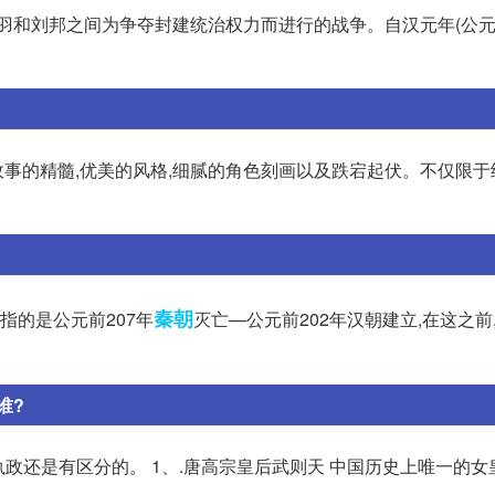
羽和刘邦之间为争夺封建统治权力而进行的战争。自汉元年(公元前
术故事的精髓,优美的风格,细腻的角色刻画以及跌宕起伏。不仅限
秦朝
期指的是公元前207年
灭亡—公元前202年汉朝建立,在这之前
谁?
政还是有区分的。 1、.唐高宗皇后武则天 中国历史上唯一的女