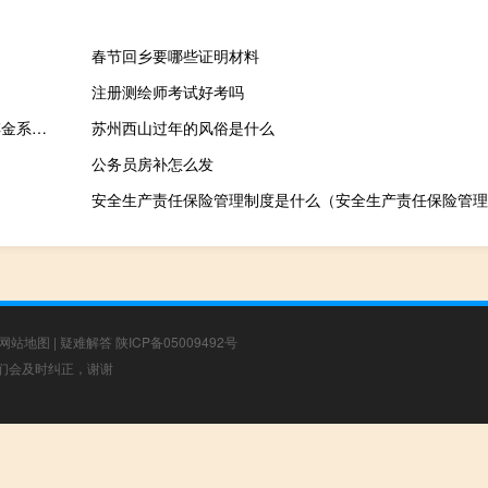
春节回乡要哪些证明材料
注册测绘师考试好考吗
网传市民涌入干涸河道捡金粒？北京房山警方通报：河道内出现碎金系自导自演
苏州西山过年的风俗是什么
公务员房补怎么发
安全生产责任保险管理制度是什么（安全生产责任保险管理
网站地图
|
疑难解答
陕ICP备05009492号
，我们会及时纠正，谢谢