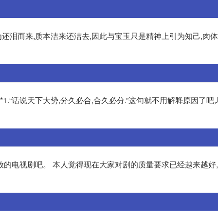
为还泪而来,质本洁来还洁去,因此与宝玉只是精神上引为知己,肉
*1.“话说天下大势,分久必合,合久必分.”这句就不用解释原因了吧
放的电视剧吧。 本人觉得现在大家对剧的质量要求已经越来越好