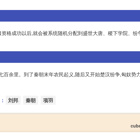
验服资格成功以后,就会被系统随机分配到盛世大唐、稷下学院、纷
七百余里。到了秦朝末年农民起义,随后又开始楚汉纷争,匈奴势
：
刘邦
秦朝
项羽
cu