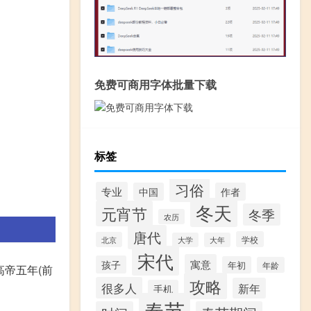
免费可商用字体批量下载
标签
习俗
专业
中国
作者
冬天
元宵节
冬季
农历
唐代
学校
北京
大学
大年
宋代
寓意
孩子
年初
年龄
高帝五年(前
攻略
很多人
新年
手机
春节