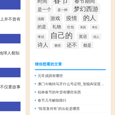
时间
春节期间
梦幻西游
是一个
是一种
的人
疫情
游戏
体上并不曾有
汤圆
的是
礼物
红包
考生
美国
自己的
英语
考试
词人
诗人
还不
都是
费用
,地球人都知
猜你想看的文章
元宵成因有哪些
澳门今晚特马开什么号证明_智能AI深度解析_百度大脑版A12.26.89
,不仅要故事
桂林春节的年货有哪些东西
春节几号解除限行
“惊觉复何有”的出处是哪里