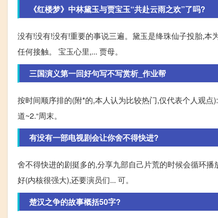
《红楼梦》中林黛玉与贾宝玉“共赴云雨之欢”了吗?
没有!没有!没有!重要的事说三遍。黛玉是绛珠仙子投胎,本
任何接触。 宝玉心里,... 贾母。
三国演义第一回好句写不写赏析_作业帮
按时间顺序排的(附*的,本人认为比较热门,仅代表个人观点):
道~2.“周末。
有没有一部电视剧会让你舍不得快进?
舍不得快进的剧挺多的,分享九部自己片荒的时候会循环播
好(内核很强大),还要演员们... 可。
楚汉之争的故事概括50字?