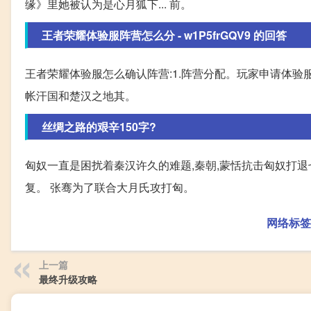
缘》里她被认为是心月狐下... 前。
王者荣耀体验服阵营怎么分 - w1P5frGQV9 的回答
王者荣耀体验服怎么确认阵营:1.阵营分配。玩家申请体
帐汗国和楚汉之地其。
丝绸之路的艰辛150字?
匈奴一直是困扰着秦汉许久的难题,秦朝,蒙恬抗击匈奴打退
复。 张骞为了联合大月氏攻打匈。
网络标签
上一篇
最终升级攻略