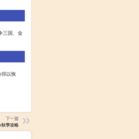
争三国、金
力得以恢
下一篇
be秋季攻略