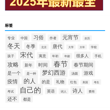
标签
元宵节
习俗
专业
中国
作者
农历
冬天
唐代
冬季
学校
北京
大学
大年
宋代
很多人
寓意
孩子
手机
年初
年龄
春节
攻略
时间
春节期间
新年
梦幻西游
游戏
是一个
是一种
汤圆
的人
疫情
的是
礼物
红包
考生
美国
自己的
诗人
英语
考试
词人
费用
还不
都是