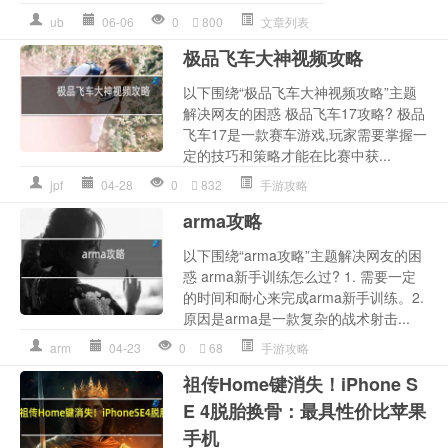
ub
06-06
0
800
文章列表
极品飞车大神视频攻略
以下围绕“极品飞车大神视频攻略”主题
解决网友的困惑 极品飞车17攻略? 极品
飞车17是一款赛车游戏,玩家需要掌握一
定的技巧和策略才能在比赛中获...
jpf
04-28
0
832
手游攻略
arma攻略
以下围绕“arma攻略”主题解决网友的困
惑 arma新手训练怎么过? 1. 需要一定
的时间和耐心来完成arma新手训练。2.
原因是arma是一款复杂的战术射击...
arm
04-23
0
68
手游攻略
祖传Home键消失！iPhone S
E 4脱胎换骨：最具性价比苹果
手机