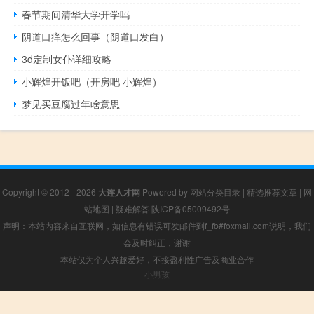
春节期间清华大学开学吗
阴道口痒怎么回事（阴道口发白）
3d定制女仆详细攻略
小辉煌开饭吧（开房吧 小辉煌）
梦见买豆腐过年啥意思
Copyright © 2012 - 2026
大连人才网
Powered by
网站分类目录
|
精选推荐文章
|
网
站地图
|
疑难解答
陕ICP备05009492号
声明：本站内容来自互联网，如信息有错误可发邮件到f_fb#foxmail.com说明，我们
会及时纠正，谢谢
本站仅为个人兴趣爱好，不接盈利性广告及商业合作
小男孩