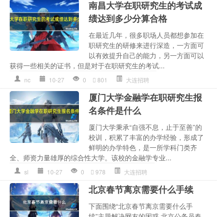
南昌大学在职研究生的考试成
绩达到多少分算合格
在最近几年，很多职场人员都想参加在
职研究生的研修来进行深造，一方面可
以有效提升自己的能力，另一方面可以
获得一些相关的证书，但是对于在职研究生的考试...
nc
10-27
0
801
大连招聘
厦门大学金融学在职研究生报
名条件是什么
厦门大学秉承“自强不息，止于至善”的
校训，积累了丰富的办学经验，形成了
鲜明的办学特色，是一所学科门类齐
全、师资力量雄厚的综合性大学。该校的金融学专业...
sl
10-27
0
978
大连招聘
北京春节离京需要什么手续
下面围绕“北京春节离京需要什么手
续”主题解决网友的困惑 北京公务员春