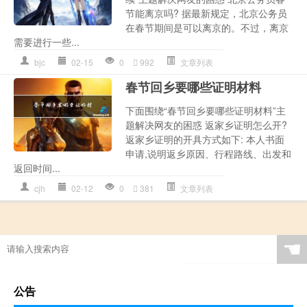
节能离京吗? 据最新规定，北京公务员
在春节期间是可以离京的。不过，离京
需要进行一些...
bjc
02-15
0
992
文章列表
春节回乡要哪些证明材料
下面围绕“春节回乡要哪些证明材料”主
题解决网友的困惑 返家乡证明怎么开?
返家乡证明的开具方式如下: 本人书面
申请,说明返乡原因、行程路线、出发和
返回时间...
cjh
02-12
0
381
文章列表
☚
公告