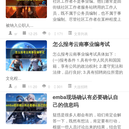
社区工作者不是事业编。他们通常是由
街镇社区工作者服务站聘用的工作人
员，既不属于公务员编制，也不属于事
业编制。尽管社区工作者在某种程度上
被纳入公职人...
sr
12-25
0
171
文章列表
怎么报考云南事业编考试
怎么报考云南事业编考试具体如下：
(一)报考条件 1.具有中华人民共和国国
籍，享有公民的政治权利; 2.遵守宪法和
法律，品行良好; 3.具有招聘岗位所需的
文化程...
zl
11-20
0
301
大连招聘
emba现场确认有必要确认自
己的信息吗
疑惑是很多人都会有的，咱们肯定会解
答一下，既然有想法，肯定要有行动，
根据一些人员讨论出来的结果，结合官