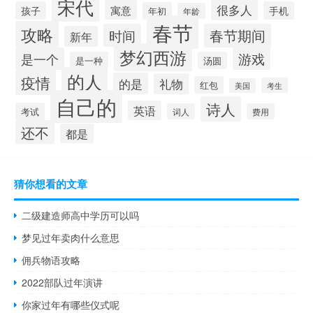
宋代
很多人
寓意
孩子
手机
年初
年龄
春节
攻略
时间
春节期间
新年
梦幻西游
游戏
是一个
是一种
汤圆
的人
疫情
的是
礼物
红包
考生
美国
自己的
诗人
英语
考试
词人
费用
还不
都是
猜你想看的文章
二级建造师高中学历可以吗
梦见过年卖肉什么意思
佣兵物语攻略
2022部队过年演讲
你家过年有哪些仪式呢