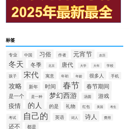
标签
元宵节
习俗
专业
中国
作者
农历
冬天
唐代
冬季
学校
北京
大学
大年
宋代
很多人
寓意
孩子
手机
年初
年龄
春节
攻略
时间
春节期间
新年
梦幻西游
游戏
是一个
是一种
汤圆
的人
疫情
的是
礼物
红包
考生
美国
自己的
诗人
英语
考试
词人
费用
还不
都是