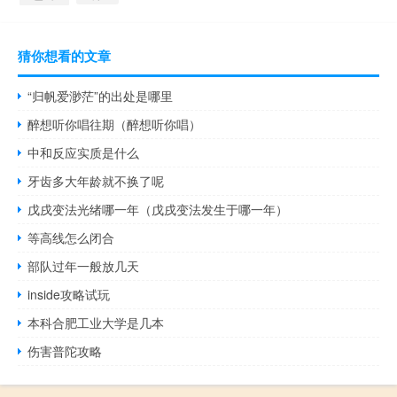
猜你想看的文章
“归帆爱渺茫”的出处是哪里
醉想听你唱往期（醉想听你唱）
中和反应实质是什么
牙齿多大年龄就不换了呢
戊戌变法光绪哪一年（戊戌变法发生于哪一年）
等高线怎么闭合
部队过年一般放几天
inside攻略试玩
本科合肥工业大学是几本
伤害普陀攻略