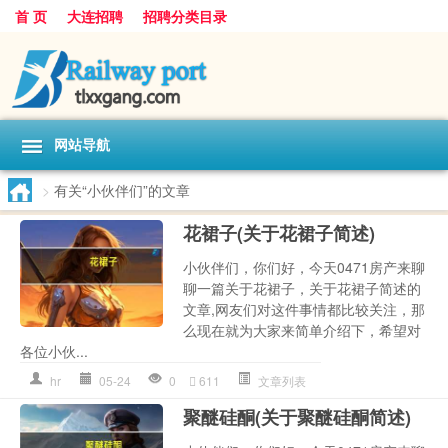
首 页
大连招聘
招聘分类目录
网站导航
>
有关“小伙伴们”的文章
花裙子(关于花裙子简述)
小伙伴们，你们好，今天0471房产来聊
聊一篇关于花裙子，关于花裙子简述的
文章,网友们对这件事情都比较关注，那
么现在就为大家来简单介绍下，希望对
各位小伙...
hr
05-24
0
611
文章列表
聚醚硅酮(关于聚醚硅酮简述)