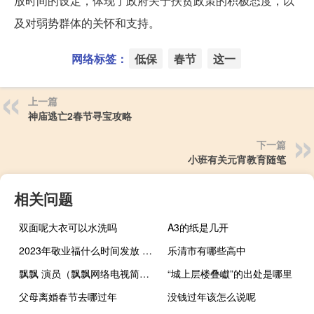
放时间的设定，体现了政府关于扶贫政策的积极态度，以
及对弱势群体的关怀和支持。
网络标签：
低保
春节
这一
上一篇
神庙逃亡2春节寻宝攻略
下一篇
小班有关元宵教育随笔
相关问题
双面呢大衣可以水洗吗
A3的纸是几开
2023年敬业福什么时间发放 福字图片敬业福2020年福字
乐清市有哪些高中
飘飘 演员（飘飘网络电视简介）
“城上层楼叠巘”的出处是哪里
父母离婚春节去哪过年
没钱过年该怎么说呢