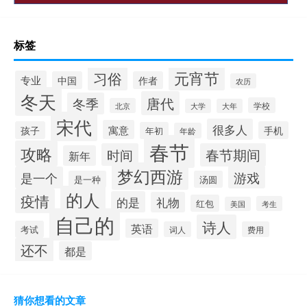
标签
元宵节
习俗
专业
中国
作者
农历
冬天
唐代
冬季
学校
北京
大学
大年
宋代
很多人
寓意
孩子
手机
年初
年龄
春节
攻略
时间
春节期间
新年
梦幻西游
游戏
是一个
是一种
汤圆
的人
疫情
的是
礼物
红包
考生
美国
自己的
诗人
英语
考试
词人
费用
还不
都是
猜你想看的文章