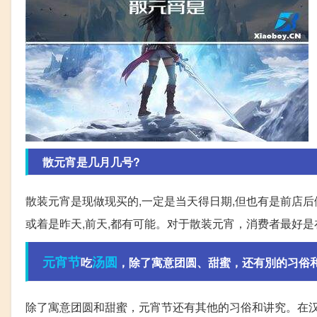
散元宵是几月几号?
散装元宵是现做现买的,一定是当天得日期,但也有是前店后
或着是昨天,前天,都有可能。对于散装元宵，消费者最好
元宵节
汤圆
吃
，除了寓意团圆、甜蜜，还有別的习俗
除了寓意团圆和甜蜜，元宵节还有其他的习俗和讲究。在