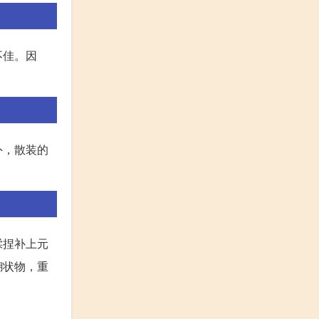
不佳。因
外，散装的
揉捏补上元
糊状物，重