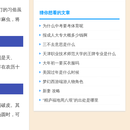
灯的习俗虽
猜你想看的文章
炸麻虫，将
为什么中考要考体育呢
报成人大专大概多少钱啊
三不去意思是什么
天津职业技术师范大学的王牌专业是什么
别是天、
大年初一要买衣服吗
节在农历十
美国过年是什么时候
梦幻西游端游人物角色
新妻 攻略
“精庐福地周八垠”的出处是哪里
易破皮。其
汤圆时，可