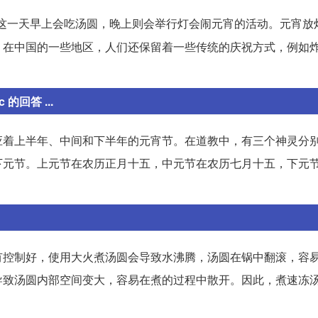
这一天早上会吃汤圆，晚上则会举行灯会闹元宵的活动。元宵放
。在中国的一些地区，人们还保留着一些传统的庆祝方式，例如
的回答 ...
应着上半年、中间和下半年的元宵节。在道教中，有三个神灵分
下元节。上元节在农历正月十五，中元节在农历七月十五，下元
有控制好，使用大火煮汤圆会导致水沸腾，汤圆在锅中翻滚，容
导致汤圆内部空间变大，容易在煮的过程中散开。因此，煮速冻