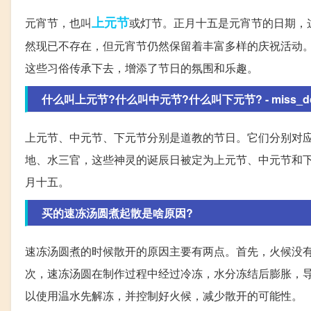
上元节
元宵节，也叫
或灯节。正月十五是元宵节的日期，
然现已不存在，但元宵节仍然保留着丰富多样的庆祝活动
这些习俗传承下去，增添了节日的氛围和乐趣。
什么叫上元节?什么叫中元节?什么叫下元节? - miss_dc 
上元节、中元节、下元节分别是道教的节日。它们分别对
地、水三官，这些神灵的诞辰日被定为上元节、中元节和
月十五。
买的速冻汤圆煮起散是啥原因?
速冻汤圆煮的时候散开的原因主要有两点。首先，火候没
次，速冻汤圆在制作过程中经过冷冻，水分冻结后膨胀，
以使用温水先解冻，并控制好火候，减少散开的可能性。