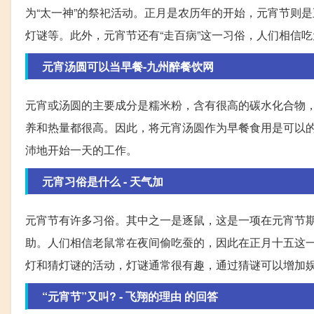
为“太一神”的祭祀活动。正月是农历年的开始，元宵节则
灯谜等。此外，元宵节还有“走百病”这一习俗，人们相信
元宵汤圆可以当早餐-九州醉餐饮网
元宵或汤圆的主要成分是糯米粉，含有很高的碳水化合物
养和热量都很高。因此，将元宵汤圆作为早餐食用是可以
沛地开始一天的工作。
元宵习俗是什么 - 天气加
元宵节有许多习俗。其中之一是逐鼠，这是一项在元宵节
助。人们相信老鼠常在夜间偷吃蚕的，因此在正月十五这
灯和猜灯谜的活动，灯谜通常很有趣，通过猜谜可以增加
“元宵节”又叫? - 飞翔的理由 的回答