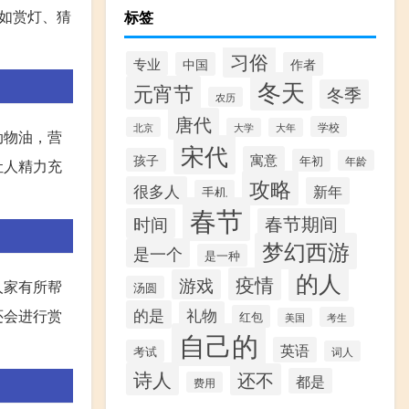
如赏灯、猜
标签
习俗
专业
中国
作者
冬天
元宵节
冬季
农历
唐代
学校
北京
大学
大年
动物油，营
宋代
寓意
孩子
年初
年龄
让人精力充
攻略
很多人
新年
手机
春节
时间
春节期间
梦幻西游
是一个
是一种
的人
疫情
游戏
人家有所帮
汤圆
的是
礼物
还会进行赏
红包
考生
美国
自己的
英语
考试
词人
诗人
还不
都是
费用