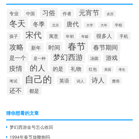
元宵节
习俗
专业
中国
作者
农历
冬天
唐代
冬季
学校
北京
大学
大年
宋代
很多人
寓意
孩子
手机
年初
年龄
春节
攻略
时间
春节期间
新年
梦幻西游
游戏
是一个
是一种
汤圆
的人
疫情
的是
礼物
红包
考生
美国
自己的
诗人
英语
考试
词人
费用
还不
都是
猜你想看的文章
梦幻西游金号怎么收回
1994年春节放鞭炮吗