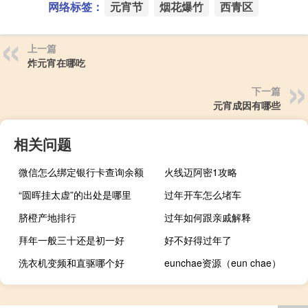
网络标签：
元宵节
烟花爆竹
西青区
上一篇
炸元宵在哪吃
下一篇
元宵成因有哪些
相关问题
微信怎么绑定银行卡查询余额
火线迈阿密1攻略
“圆晖挂太虚”的出处是哪里
过年开车怎么堵车
脐橙产地排行
过年如何跟亲戚解释
拜年一般三十还是初一好
好不好得过年了
洗衣机变频和直驱哪个好
eunchae资源（eun chae）