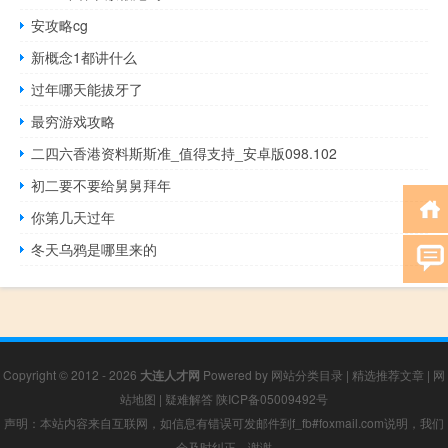
安攻略cg
新概念1都讲什么
过年哪天能拔牙了
最穷游戏攻略
二四六香港资料斯斯准_值得支持_安卓版098.102
初二要不要给舅舅拜年
你第几天过年
冬天乌鸦是哪里来的
Copyright © 2012 - 2026
大连人才网
Powered by
网站分类目录
|
精选推荐文章
|
网
站地图
|
疑难解答
陕ICP备05009492号
声明：本站内容来自互联网，如信息有错误可发邮件到f_fb#foxmail.com说明，我们
会及时纠正，谢谢