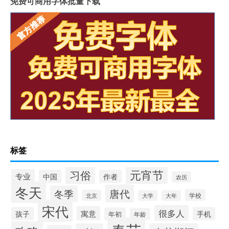
免费可商用字体批量下载
标签
元宵节
习俗
专业
中国
作者
农历
冬天
唐代
冬季
学校
北京
大学
大年
宋代
很多人
寓意
孩子
手机
年初
年龄