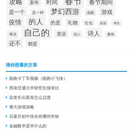
春节
攻略
时间
春节期间
新年
梦幻西游
游戏
是一个
是一种
汤圆
的人
疫情
的是
礼物
红包
考生
美国
自己的
诗人
英语
考试
词人
费用
还不
都是
猜你想看的文章
跑跑卡丁车视频（跑跑小飞侠）
西南交通大学研究生报录比
染发长出新发怎么过渡
篝火游戏攻略
石家庄初中排名有哪些学校
金融数学是学什么的