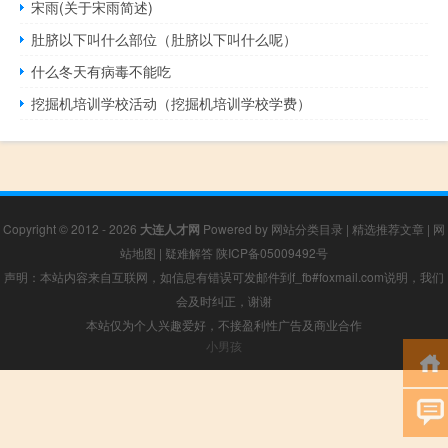
宋雨(关于宋雨简述)
肚脐以下叫什么部位（肚脐以下叫什么呢）
什么冬天有病毒不能吃
挖掘机培训学校活动（挖掘机培训学校学费）
Copyright © 2012 - 2026
大连人才网
Powered by
网站分类目录
|
精选推荐文章
|
网
站地图
|
疑难解答
陕ICP备05009492号
声明：本站内容来自互联网，如信息有错误可发邮件到f_fb#foxmail.com说明，我们
会及时纠正，谢谢
本站仅为个人兴趣爱好，不接盈利性广告及商业合作
小男孩