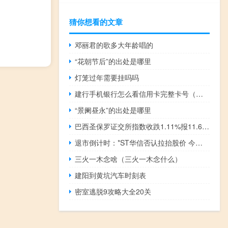
猜你想看的文章
邓丽君的歌多大年龄唱的
“花朝节后”的出处是哪里
灯笼过年需要挂吗吗
建行手机银行怎么看信用卡完整卡号（建行信用卡卡号怎么在手机银行查看）
“景阑昼永”的出处是哪里
巴西圣保罗证交所指数收跌1.11%报11.6万点本周（四个交易日）累涨1.41%巴西雷亚尔兑美元目前下跌0.52%报5.0770雷亚尔本周累涨约1.40%阿根廷股市周五休市MERVAL指数本周（四个交易日）累计上涨21.02%
退市倒计时：*ST华信否认拉抬股价 今日开盘即跌停
三火一木念啥（三火一木念什么）
建阳到黄坑汽车时刻表
密室逃脱9攻略大全20关