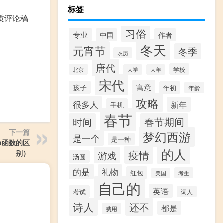
标签
质评论稿
习俗
专业
中国
作者
冬天
元宵节
冬季
农历
唐代
学校
北京
大学
大年
宋代
寓意
孩子
年初
年龄
攻略
很多人
新年
手机
春节
时间
春节期间
下一篇
梦幻西游
是一个
是一种
kup函数的区
的人
疫情
别）
游戏
汤圆
的是
礼物
红包
考生
美国
自己的
英语
考试
词人
诗人
还不
都是
费用