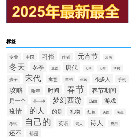
标签
元宵节
习俗
专业
中国
作者
农历
冬天
唐代
冬季
学校
北京
大学
大年
宋代
很多人
寓意
孩子
手机
年初
年龄
春节
攻略
时间
春节期间
新年
梦幻西游
游戏
是一个
是一种
汤圆
的人
疫情
的是
礼物
红包
考生
美国
自己的
诗人
英语
考试
词人
费用
还不
都是