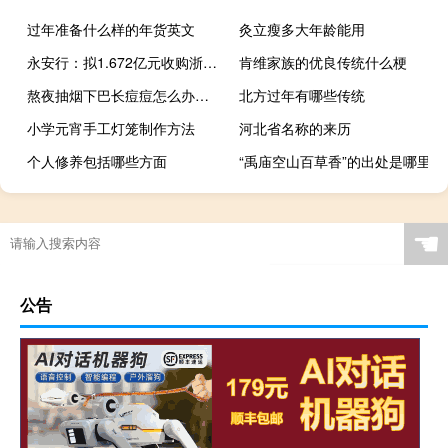
过年准备什么样的年货英文
灸立瘦多大年龄能用
永安行：拟1.672亿元收购浙江凯博压力容器有限公司88%股权
肯维家族的优良传统什么梗
熬夜抽烟下巴长痘痘怎么办（熬夜抽烟脸上长痘痘吗）
北方过年有哪些传统
小学元宵手工灯笼制作方法
河北省名称的来历
个人修养包括哪些方面
“禹庙空山百草香”的出处是哪里
☚
公告