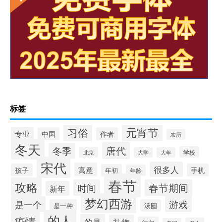
标签
元宵节
习俗
专业
中国
作者
农历
冬天
唐代
冬季
学校
北京
大学
大年
宋代
很多人
寓意
孩子
手机
年初
年龄
春节
攻略
时间
春节期间
新年
梦幻西游
游戏
是一个
是一种
汤圆
的人
疫情
的是
礼物