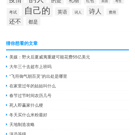
红包
考生
美国
自己的
诗人
英语
考试
词人
费用
还不
都是
猜你想看的文章
美媒：野火后夏威夷重建可能花费55亿美元
大年三十去超市上班吗
“飞符御气朝百灵”的出处是哪里
在家里过年的姑姑叫什么
春节过节时间农历几号
死人即赢家什么梗
冬天买什么米粉最好
天地制造攻略
演员等级