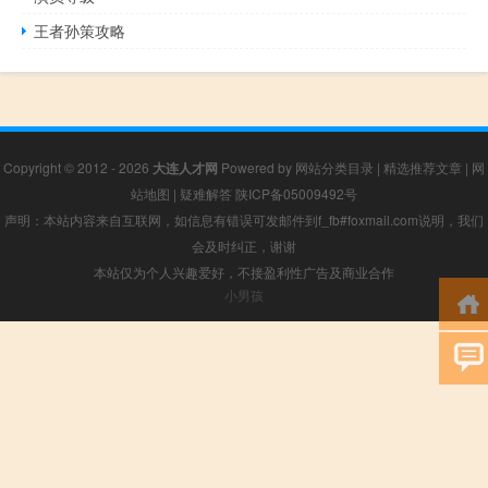
王者孙策攻略
Copyright © 2012 - 2026
大连人才网
Powered by
网站分类目录
|
精选推荐文章
|
网
站地图
|
疑难解答
陕ICP备05009492号
声明：本站内容来自互联网，如信息有错误可发邮件到f_fb#foxmail.com说明，我们
会及时纠正，谢谢
本站仅为个人兴趣爱好，不接盈利性广告及商业合作
小男孩