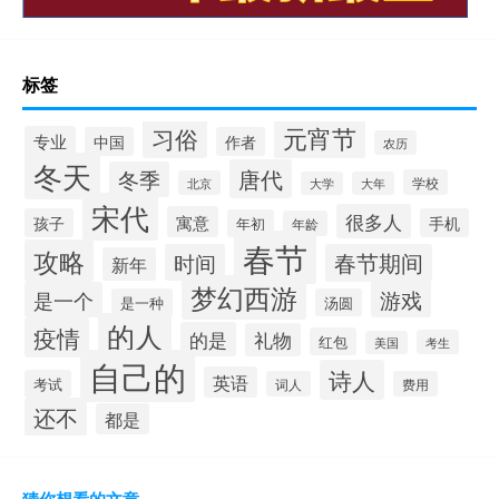
标签
元宵节
习俗
专业
中国
作者
农历
冬天
唐代
冬季
学校
北京
大学
大年
宋代
很多人
寓意
孩子
手机
年初
年龄
春节
攻略
时间
春节期间
新年
梦幻西游
游戏
是一个
是一种
汤圆
的人
疫情
的是
礼物
红包
考生
美国
自己的
诗人
英语
考试
词人
费用
还不
都是
猜你想看的文章