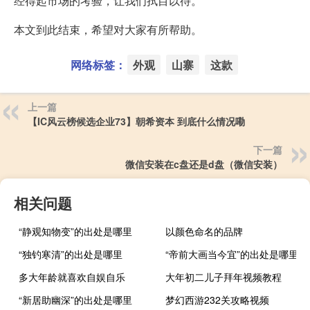
经得起市场的考验，让我们拭目以待。
本文到此结束，希望对大家有所帮助。
网络标签：
外观
山寨
这款
上一篇
【IC风云榜候选企业73】朝希资本 到底什么情况嘞
下一篇
微信安装在c盘还是d盘（微信安装）
相关问题
“静观知物变”的出处是哪里
以颜色命名的品牌
“独钓寒清”的出处是哪里
“帝前大画当今宜”的出处是哪里
多大年龄就喜欢自娱自乐
大年初二儿子拜年视频教程
“新居助幽深”的出处是哪里
梦幻西游232关攻略视频