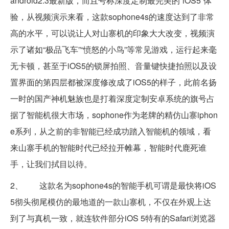
android2.3最新版，而且号称深度定制最完美的“iOS5”体
验，从视频演示来看，这款sophone4s的速度达到了非常
高的水平，可以说让人对山寨机的印象大大改变，视频演
示了诸如“极品飞车”“愤怒的小鸟”等常见游戏，运行起来毫
无卡顿，甚至于iOS5的锁屏拍照、音量键快捷拍照以及设
置界面的第四层都被深度修改成了iOS5的样子，此前名扬
一时的国产神机魅族也是打着深度定制安卓系统的旗号占
据了智能机很大市场，sophone作为老牌的精仿山寨iphon
e系列，从之前的非智能已经成功踏入智能机的领域，看
来山寨手机的智能时代已经拉开帷幕，智能时代鹿死谁
手，让我们拭目以待。
2、 这款名为sophone4s的智能手机可谓是最快将iOS
5彻头彻尾模仿的最地道的一款山寨机，不仅在外观上达
到了与真机一致，就连软件部分iOS 5特有的Safari浏览器