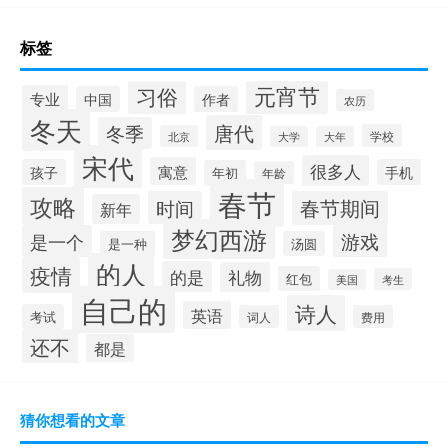
标签
元宵节
习俗
专业
中国
作者
农历
冬天
唐代
冬季
学校
北京
大学
大年
宋代
很多人
寓意
孩子
手机
年初
年龄
春节
攻略
时间
春节期间
新年
梦幻西游
游戏
是一个
是一种
汤圆
的人
疫情
的是
礼物
红包
考生
美国
自己的
诗人
英语
考试
词人
费用
还不
都是
猜你想看的文章