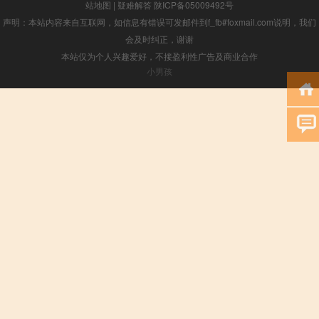
站地图
|
疑难解答
陕ICP备05009492号
声明：本站内容来自互联网，如信息有错误可发邮件到f_fb#foxmail.com说明，我们
会及时纠正，谢谢
本站仅为个人兴趣爱好，不接盈利性广告及商业合作
小男孩