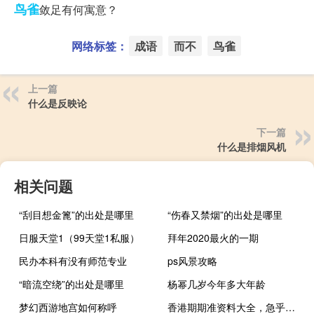
鸟雀
敛足有何寓意？
网络标签：
成语
而不
鸟雀
上一篇
什么是反映论
下一篇
什么是排烟风机
相关问题
“刮目想金篦”的出处是哪里
“伤春又禁烟”的出处是哪里
日服天堂1（99天堂1私服）
拜年2020最火的一期
民办本科有没有师范专业
ps风景攻略
“暗流空绕”的出处是哪里
杨幂几岁今年多大年龄
梦幻西游地宫如何称呼
香港期期准资料大全，急乎乎精选答案落实_实用版130.801