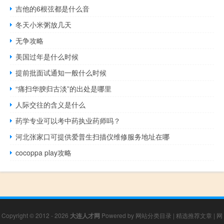
吉他的6根弦都是什么音
冬天小米粥放几天
无争攻略
美国过年是什么时候
提前批面试通知一般什么时候
“痛扫华腴归古淡”的出处是哪里
人际交往的含义是什么
药学专业可以考中药执业药师吗？
河北张家口可提供爱普生扫描仪维修服务地址在哪
cocoppa play攻略
Copyright © 2012 - 2026
大连人才网
Powered by
网站分类目录
|
精选推荐文章
|
网