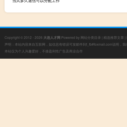
当兵多久退伍可以分配工作
Copyright © 2012 - 2026
大连人才网
Powered by
网站分类目录
|
精选推荐文章
|
声明：本站内容来自互联网，如信息有错误可发邮件到f_fb#foxmail.com说明
本站仅为个人兴趣爱好，不接盈利性广告及商业合作