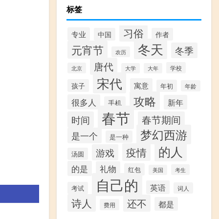
标签
习俗
专业
中国
作者
冬天
元宵节
冬季
农历
唐代
学校
北京
大学
大年
宋代
寓意
孩子
年初
年龄
攻略
很多人
新年
手机
春节
时间
春节期间
梦幻西游
是一个
是一种
的人
疫情
游戏
汤圆
的是
礼物
红包
考生
美国
自己的
英语
考试
词人
诗人
还不
都是
费用