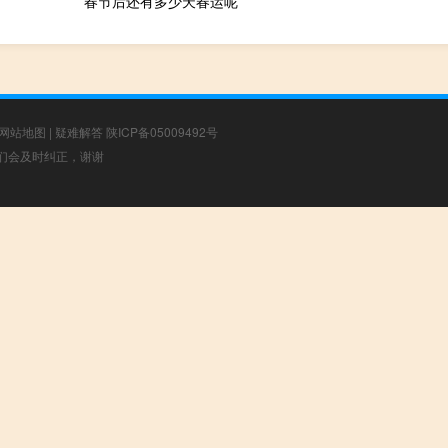
春节后还有多少天春运呢
网站地图
|
疑难解答
陕ICP备05009492号
，我们会及时纠正，谢谢