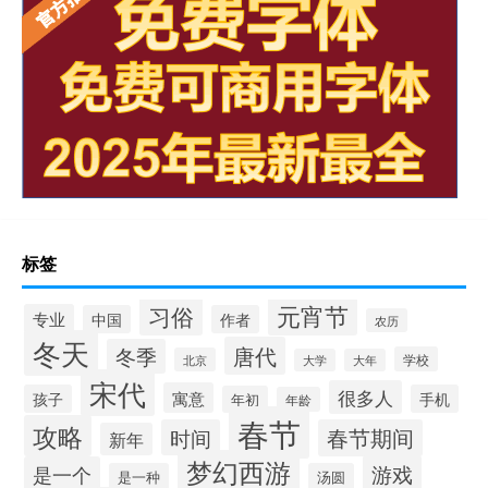
标签
元宵节
习俗
专业
中国
作者
农历
冬天
唐代
冬季
学校
北京
大学
大年
宋代
很多人
寓意
孩子
手机
年初
年龄
春节
攻略
时间
春节期间
新年
梦幻西游
游戏
是一个
是一种
汤圆