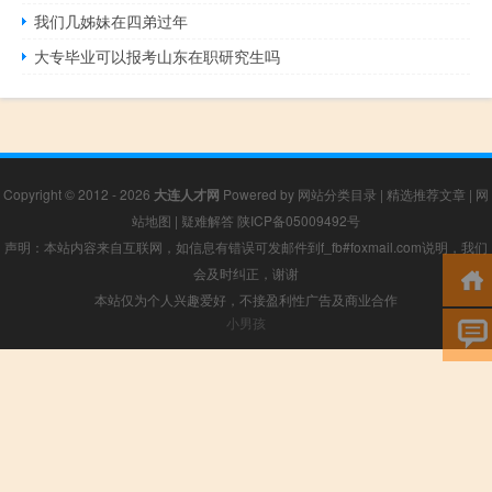
我们几姊妹在四弟过年
大专毕业可以报考山东在职研究生吗
Copyright © 2012 - 2026
大连人才网
Powered by
网站分类目录
|
精选推荐文章
|
网
站地图
|
疑难解答
陕ICP备05009492号
声明：本站内容来自互联网，如信息有错误可发邮件到f_fb#foxmail.com说明，我们
会及时纠正，谢谢
本站仅为个人兴趣爱好，不接盈利性广告及商业合作
小男孩