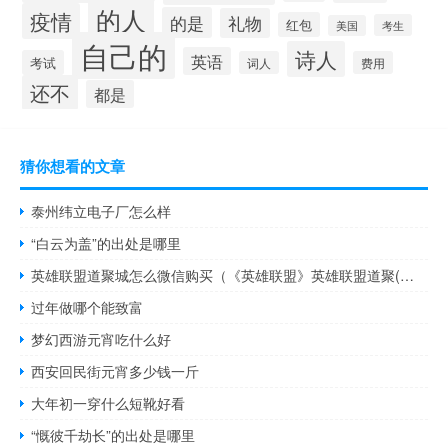
的人
疫情
的是
礼物
红包
考生
美国
自己的
诗人
英语
考试
词人
费用
还不
都是
猜你想看的文章
泰州纬立电子厂怎么样
“白云为盖”的出处是哪里
英雄联盟道聚城怎么微信购买（《英雄联盟》英雄联盟道聚(具)城攻略）
过年做哪个能致富
梦幻西游元宵吃什么好
西安回民街元宵多少钱一斤
大年初一穿什么短靴好看
“慨彼千劫长”的出处是哪里