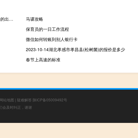
据国际文传电讯社：俄罗斯经济部长表示将向日葵、油和葵花籽粕的出口关税延长至2024年8月31日的提案草案已达成一致并已提交给俄罗斯政府
马谡攻略
保育员的一日工作流程
微信如何转账到别人银行卡
2023-10-14湖北孝感市孝昌县(松树菌)的报价是多少
春节上高速的标准
网站地图
|
疑难解答
陕ICP备05009492号
，我们会及时纠正，谢谢