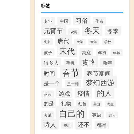
标签
习俗
专业
中国
作者
冬天
元宵节
冬季
农历
唐代
学校
北京
大学
大年
宋代
寓意
孩子
年初
年龄
攻略
很多人
新年
手机
春节
时间
春节期间
梦幻西游
是一个
是一种
的人
疫情
游戏
汤圆
的是
礼物
红包
考生
美国
自己的
英语
考试
词人
诗人
还不
都是
费用