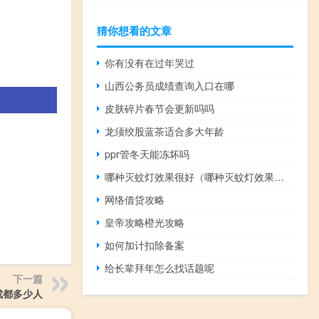
猜你想看的文章
你有没有在过年哭过
山西公务员成绩查询入口在哪
皮肤碎片春节会更新吗吗
龙须绞股蓝茶适合多大年龄
ppr管冬天能冻坏吗
哪种灭蚊灯效果很好（哪种灭蚊灯效果最好）
网络借贷攻略
皇帝攻略橙光攻略
如何加计扣除备案
给长辈拜年怎么找话题呢
下一篇
成都多少人