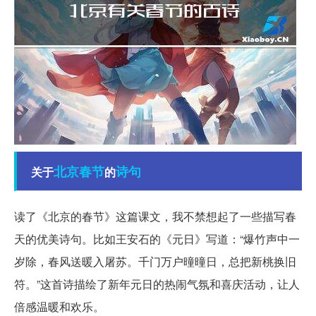
北京
春节
诗句
关于
的
读了《北京的春节》这篇课文，我不禁想起了一些描写春
天的优美诗句。比如王安石的《元日》写道：“爆竹声中一
岁除，春风送暖入屠苏。千门万户曈曈日，总把新桃换旧
符。”这首诗描绘了新年元日的热闹气氛和喜庆活动，让人
倍感温暖和欢乐。