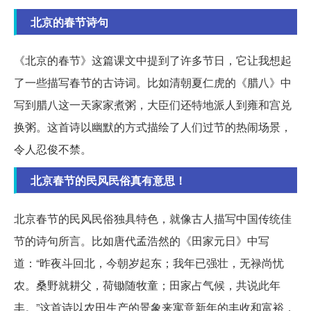
北京的春节诗句
《北京的春节》这篇课文中提到了许多节日，它让我想起
了一些描写春节的古诗词。比如清朝夏仁虎的《腊八》中
写到腊八这一天家家煮粥，大臣们还特地派人到雍和宫兑
换粥。这首诗以幽默的方式描绘了人们过节的热闹场景，
令人忍俊不禁。
北京春节的民风民俗真有意思！
北京春节的民风民俗独具特色，就像古人描写中国传统佳
节的诗句所言。比如唐代孟浩然的《田家元日》中写
道：“昨夜斗回北，今朝岁起东；我年已强壮，无禄尚忧
农。桑野就耕父，荷锄随牧童；田家占气候，共说此年
丰。”这首诗以农田生产的景象来寓意新年的丰收和富裕，