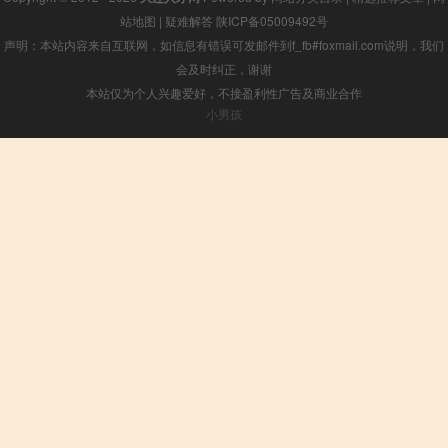
站地图
|
疑难解答
陕ICP备05009492号
声明：本站内容来自互联网，如信息有错误可发邮件到f_fb#foxmail.com说明，我们
会及时纠正，谢谢
本站仅为个人兴趣爱好，不接盈利性广告及商业合作
小男孩