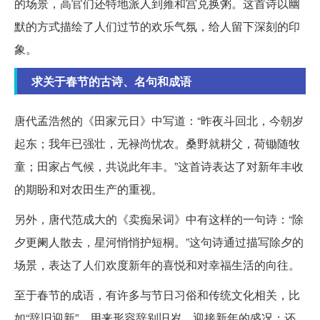
的场景，高官们还特地派人到雍和宫兑换粥。这首诗以幽
默的方式描绘了人们过节的欢乐气氛，给人留下深刻的印
象。
求关于春节的古诗、名句和成语
唐代孟浩然的《田家元日》中写道：“昨夜斗回北，今朝岁
起东；我年已强壮，无禄尚忧农。桑野就耕父，荷锄随牧
童；田家占气候，共说此年丰。”这首诗表达了对新年丰收
的期盼和对农田生产的重视。
另外，唐代范成大的《卖痴呆词》中有这样的一句诗：“除
夕更阑人散去，星河悄悄护短桐。”这句诗通过描写除夕的
场景，表达了人们欢度新年的喜悦和对幸福生活的向往。
至于春节的成语，有许多与节日习俗和传统文化相关，比
如“辞旧迎新”，用来形容辞别旧岁、迎接新年的盛况；还