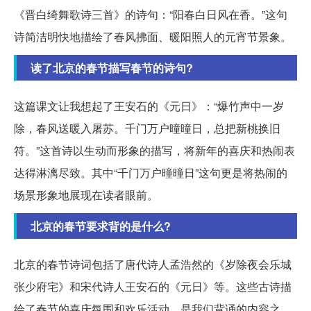
《晋白绮舞歌诗三首》的诗句：“阳春白日风在香。”这句
诗简洁明快地描绘了春风拂面、暖阳照人的元宵节景象。
读了北京的春节描写春节的诗句?
这篇课文让我想起了王安石的《元日》：“爆竹声中一岁
除，春风送暖入屠苏。千门万户曈曈日，总把新桃换旧
符。”这首诗以生动而形象的描写，将新年的喜庆和热闹表
达得淋漓尽致。其中“千门万户曈曈日”这句更是将热闹的
场景形象地展现在读者眼前。
北京的春节要求背的是什么?
北京的春节诗词包括了唐代诗人孟浩然的《岁除夜会乐城
张少府宅》和宋代诗人王安石的《元日》等。这些古诗描
绘了春节的喜庆氛围和欢乐活动，是我们背诵的内容之