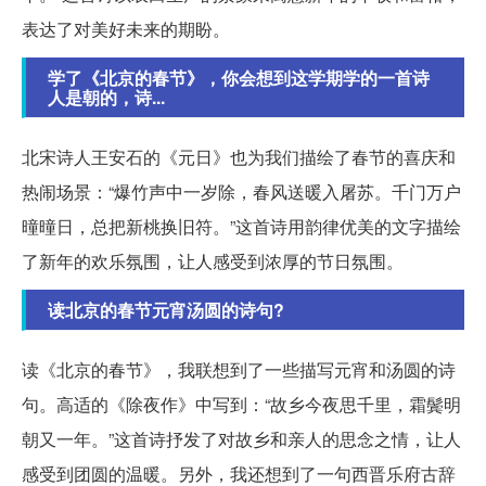
表达了对美好未来的期盼。
学了《北京的春节》，你会想到这学期学的一首诗
人是朝的，诗...
北宋诗人王安石的《元日》也为我们描绘了春节的喜庆和
热闹场景：“爆竹声中一岁除，春风送暖入屠苏。千门万户
曈曈日，总把新桃换旧符。”这首诗用韵律优美的文字描绘
了新年的欢乐氛围，让人感受到浓厚的节日氛围。
读北京的春节元宵汤圆的诗句?
读《北京的春节》，我联想到了一些描写元宵和汤圆的诗
句。高适的《除夜作》中写到：“故乡今夜思千里，霜鬓明
朝又一年。”这首诗抒发了对故乡和亲人的思念之情，让人
感受到团圆的温暖。另外，我还想到了一句西晋乐府古辞