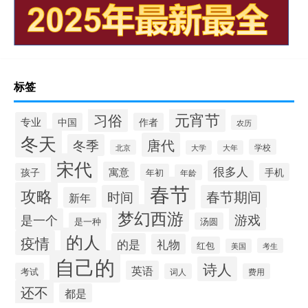
标签
元宵节
习俗
专业
中国
作者
农历
冬天
唐代
冬季
学校
北京
大学
大年
宋代
很多人
寓意
孩子
手机
年初
年龄
春节
攻略
时间
春节期间
新年
梦幻西游
游戏
是一个
是一种
汤圆
的人
疫情
的是
礼物
红包
考生
美国
自己的
诗人
英语
考试
词人
费用
还不
都是