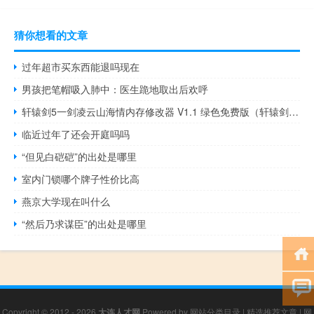
猜你想看的文章
过年超市买东西能退吗现在
男孩把笔帽吸入肺中：医生跪地取出后欢呼
轩辕剑5一剑凌云山海情内存修改器 V1.1 绿色免费版（轩辕剑5一剑凌云山海情内存修改器 V1.1 绿色免费版功能简介）
临近过年了还会开庭吗吗
“但见白硙硙”的出处是哪里
室内门锁哪个牌子性价比高
燕京大学现在叫什么
“然后乃求谋臣”的出处是哪里
Copyright © 2012 - 2026
大连人才网
Powered by
网站分类目录
|
精选推荐文章
|
网