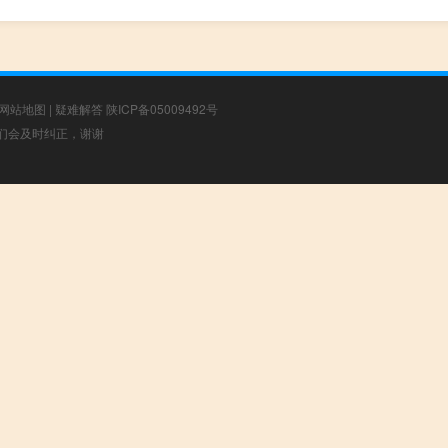
网站地图
|
疑难解答
陕ICP备05009492号
，我们会及时纠正，谢谢