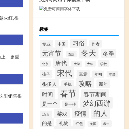
意火红,很
标签
习俗
专业
中国
作者
冬天
元宵节
冬季
农历
为止。更重
唐代
学校
北京
大学
大年
宋代
寓意
孩子
年初
年龄
攻略
很多人
新年
手机
春节
时间
春节期间
这里销售根
梦幻西游
是一个
是一种
的人
疫情
游戏
汤圆
的是
礼物
红包
考生
美国