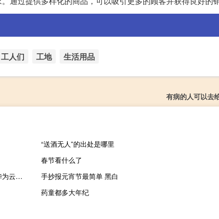
求。通过提供多样化的商品，可以吸引更多的顾客并获得良好的
工人们
工地
生活用品
有病的人可以去
“送酒无人”的出处是哪里
春节看什么了
ST中嘉：全资子公司创世漫道与华为公司在华为终端、华为IT、华为云等领域有业务合作
手抄报元宵节最简单 黑白
药童都多大年纪