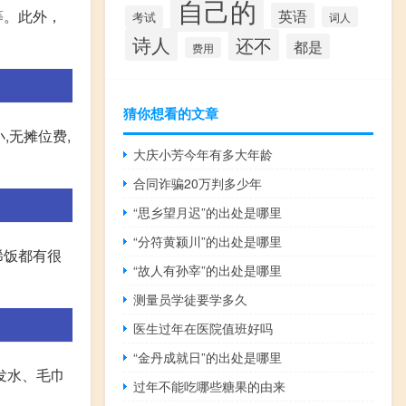
自己的
等。此外，
英语
考试
词人
诗人
还不
都是
费用
猜你想看的文章
,无摊位费,
大庆小芳今年有多大年龄
合同诈骗20万判多少年
“思乡望月迟”的出处是哪里
“分符黄颍川”的出处是哪里
稀饭都有很
“故人有孙宰”的出处是哪里
测量员学徒要学多久
医生过年在医院值班好吗
“金丹成就日”的出处是哪里
发水、毛巾
过年不能吃哪些糖果的由来