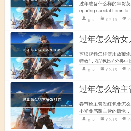
过年准备什么样的年货英文 The Engl
eparing special items for 
gnz
02-15
0
过年怎么给女
剪映视频怎样使用放鞭炮
特效”，在\"氛围\"分类中
gnz
02-15
0
过年怎么给主
春节给主管发红包要怎么
不光要感谢主管的慷慨，
gnz
02-15
0