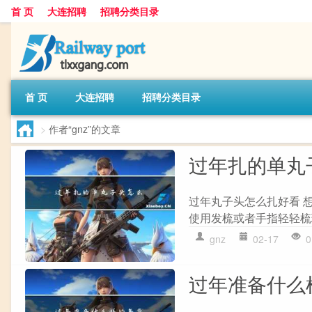
首 页
大连招聘
招聘分类目录
首 页
大连招聘
招聘分类目录
>
作者“gnz”的文章
过年扎的单丸
过年丸子头怎么扎好看 
使用发梳或者手指轻轻梳
gnz
02-17
0
过年准备什么