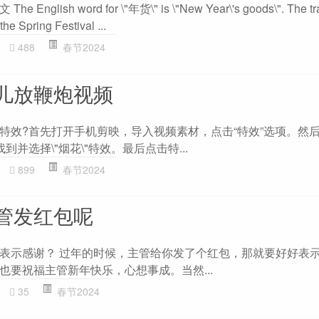
ish word for \"年货\" is \"New Year\'s goods\". The tradi
the Spring Festival ...
488
春节2024
儿放鞭炮视频
特效?首先打开手机剪映，导入视频素材，点击“特效”选项。然后
找到并选择\"烟花\"特效。最后点击特...
899
春节2024
管发红包呢
表示感谢？ 过年的时候，主管给你发了个红包，那就要好好表
也要祝福主管新年快乐，心想事成。当然...
35
春节2024