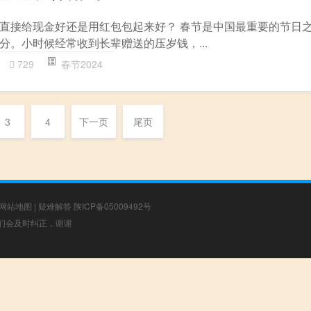
直接给现金好还是用红包包起来好？ 春节是中国最重要的节日
分。小时候经常收到长辈赠送的压岁钱，...
729
春节2024
3
4
下一页
尾页
网站地图
|
疑难解答
陕ICP备05009492号
，我们会及时纠正，谢谢