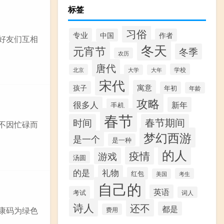
标签
习俗
专业
中国
作者
好友们互相
冬天
元宵节
冬季
农历
唐代
学校
北京
大学
大年
宋代
寓意
孩子
年初
年龄
攻略
很多人
新年
手机
春节
时间
春节期间
不因忙碌而
梦幻西游
是一个
是一种
的人
疫情
游戏
汤圆
的是
礼物
红包
考生
美国
自己的
英语
考试
词人
诗人
还不
都是
康码为绿色
费用