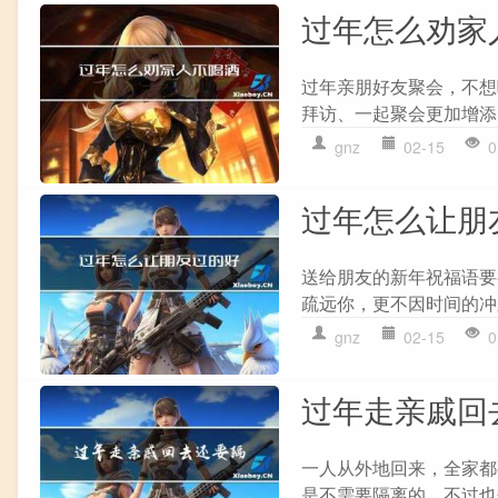
过年怎么劝家
过年亲朋好友聚会，不想
拜访、一起聚会更加增添
gnz
02-15
0
过年怎么让朋
送给朋友的新年祝福语要
疏远你，更不因时间的冲
gnz
02-15
0
过年走亲戚回
一人从外地回来，全家都
是不需要隔离的。不过也