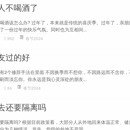
人不喝酒了
喝酒该怎么办? 过年了，本来就是传统的喜庆季。过年了，亲朋
了一份过年的快乐气氛。同时也为互相间...
962
春节2024
友过的好
有2个修辞手法在里面 不因换季而不想你，不因路远而不念你，
刷而淡忘你。你永远是我心灵深处的朋友...
84
春节2024
去还要隔离吗
要隔离吗? 根据目前政策看，大部分人从外地回来体温正常、健
分为几种情况。首先，您指的外地不是国...