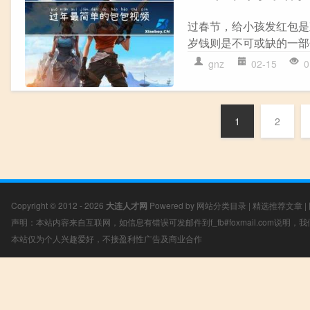
过春节，给小孩发红包是
岁钱则是不可或缺的一部
gnz
02-15
0
1
2
Copyright © 2012 - 2026
大连人才网
Powered by
网站分类目录
|
精选推荐文章
|
声明：本站内容来自互联网，如信息有错误可发邮件到f_fb#foxmail.com说明
本站仅为个人兴趣爱好，不接盈利性广告及商业合作