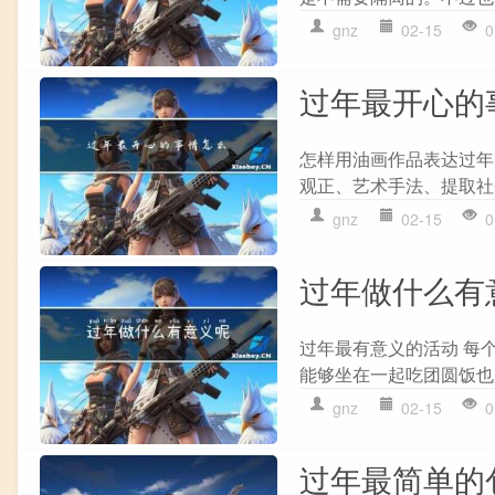
gnz
02-15
0
过年最开心的
怎样用油画作品表达过年
观正、艺术手法、提取社
gnz
02-15
0
过年做什么有
过年最有意义的活动 每
能够坐在一起吃团圆饭也
gnz
02-15
0
过年最简单的