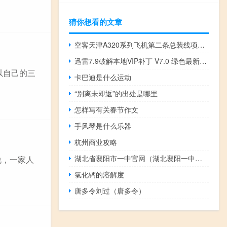
猜你想看的文章
空客天津A320系列飞机第二条总装线项目开工
迅雷7.9破解本地VIP补丁 V7.0 绿色最新版（迅雷7.9破解本地VIP补丁 V7.0 绿色最新版功能简介）
以自己的三
卡巴迪是什么运动
“别离未即返”的出处是哪里
怎样写有关春节作文
手风琴是什么乐器
杭州商业攻略
湖北省襄阳市一中官网（湖北襄阳一中官网）
说，一家人
氯化钙的溶解度
唐多令刘过（唐多令）