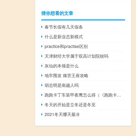
猜你想看的文章
春节长假有几天假条
什么是新业态新模式
practice和practise区别
天津财经大学属于双高计划院校吗
灰仙的本领是什么
地牢围攻 痛苦王座攻略
胡志明是南越人吗
跑跑卡丁车装甲夜鹰怎么得（《跑跑卡丁车》攻略之夜鹰SR分析攻略）
冬天的开始是立冬还是冬至
2021冬天哪天最冷