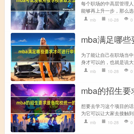
每个职场的中高层管理人
能够再上升一步，那么选择
mb
10-28
0
mba满足哪
为了能让自己在职场当中
身才可以的，也就是说大家
mb
10-28
0
mba的招生
想要去学习这个项目的话
为它可以让大家去接触到
mb
10-28
0