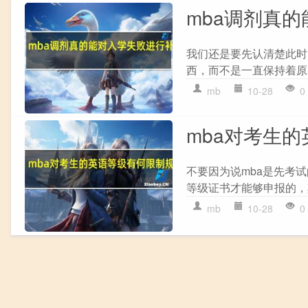
mba调剂真
我们还是要先认清楚此时
西，而不是一直保持着原
mb
10-28
0
mba对考生
不要因为说mba是先考
等级证书才能够申报的，
mb
10-28
0