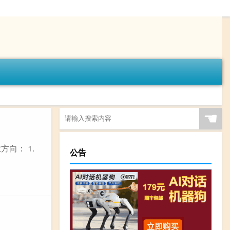
☚
向： 1.
公告