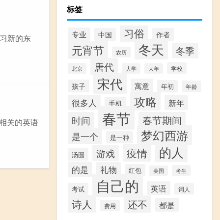
标签
习俗
专业
中国
作者
习新的东
冬天
元宵节
冬季
农历
唐代
学校
北京
大学
大年
宋代
寓意
孩子
年初
年龄
攻略
很多人
新年
手机
春节
时间
春节期间
相关的英语
梦幻西游
是一个
是一种
的人
疫情
游戏
汤圆
的是
礼物
红包
考生
美国
自己的
英语
考试
词人
诗人
还不
都是
费用