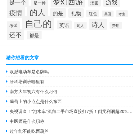
梦幻西游
游戏
是一个
是一种
汤圆
的人
疫情
的是
礼物
红包
考生
美国
自己的
诗人
英语
考试
词人
费用
还不
都是
猜你想看的文章
欧派电动车是名牌吗
牙科培训班哪里有
南方大年初六有什么习俗
葡萄上的小点点是什么东西
央视调查！“泡水车”流向二手市场直接打7折！倒卖利润超20%！严重或自燃→ 到底什么情况呢
中医师是什么职称
过年能不能吃西葫芦