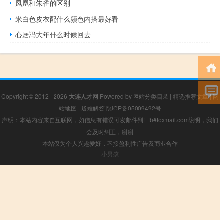
凤凰和朱雀的区别
米白色皮衣配什么颜色内搭最好看
心居冯大年什么时候回去
Copyright © 2012 - 2026
大连人才网
Powered by
网站分类目录
|
精选推荐文章
|
网
站地图
|
疑难解答
陕ICP备05009492号
声明：本站内容来自互联网，如信息有错误可发邮件到f_fb#foxmail.com说明，我们
会及时纠正，谢谢
本站仅为个人兴趣爱好，不接盈利性广告及商业合作
小男孩