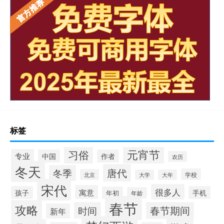
标签
元宵节
习俗
专业
中国
作者
农历
冬天
唐代
冬季
学校
北京
大学
大年
宋代
很多人
寓意
孩子
手机
年初
年龄
春节
攻略
时间
春节期间
新年