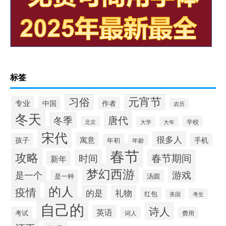
标签
元宵节
习俗
专业
中国
作者
农历
冬天
唐代
冬季
学校
北京
大学
大年
宋代
很多人
寓意
孩子
手机
年初
年龄
春节
攻略
时间
春节期间
新年
梦幻西游
游戏
是一个
是一种
汤圆
的人
疫情
的是
礼物
红包
考生
美国
自己的
诗人
英语
考试
词人
费用