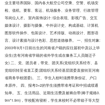
业主要培养国际、国内各大航空公司空乘、空警、机场安
检、值机、要客、客运、机场服务、业务管理、行政管理
等岗位人才。 室内装饰设计: 综合表现、影视广告、交互
媒体设计、摄影与摄像、中外设计史、构成基础、计算机
图形软件操作、包装设计、艺术排版、动画设计、图形语
言、设计素描与设计色彩、思想道德修养。 一、招生对象:
2003年9月1日前出生的河南省户籍的应往届初中及以上毕
业生(含有河南省学籍的省外学生或在豫务工人员随迁子
女) 二、党、团员者，带党、团关系(党组织关系经市、县
党组织转至省直工委;团组织关系经基层团委直接转至河南
省商务学校团委)。 三、学生入校时须携带身份证、户口
本原件。 四、报考3+2的学生须携带准考证和中招成绩通
知单。 五、生活用品、近期生活费及被褥自带(褥子规格0.
9m*1.9m)，学校配有寝柜，学生来校时不必带箱子等大型