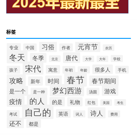
标签
元宵节
习俗
专业
中国
作者
农历
冬天
唐代
冬季
学校
北京
大学
大年
宋代
很多人
寓意
孩子
手机
年初
年龄
春节
攻略
时间
春节期间
新年
梦幻西游
游戏
是一个
是一种
汤圆
的人
疫情
的是
礼物
红包
考生
美国
自己的
诗人
英语
考试
词人
费用
还不
都是