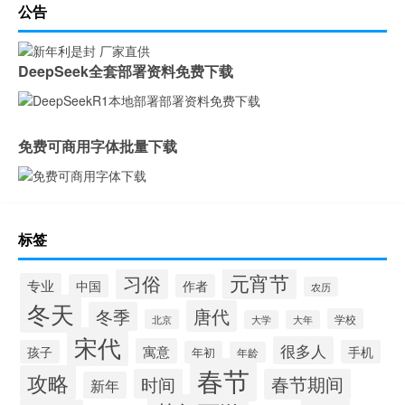
公告
DeepSeek全套部署资料免费下载
免费可商用字体批量下载
标签
元宵节
习俗
专业
中国
作者
农历
冬天
唐代
冬季
学校
北京
大学
大年
宋代
很多人
寓意
孩子
手机
年初
年龄
春节
攻略
时间
春节期间
新年