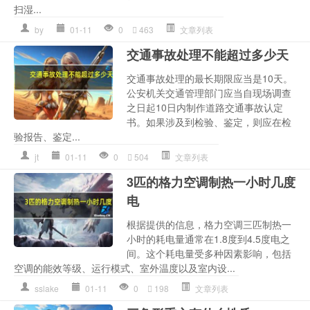
扫湿...
by
01-11
0
463
文章列表
交通事故处理不能超过多少天
交通事故处理的最长期限应当是10天。
公安机关交通管理部门应当自现场调查
之日起10日内制作道路交通事故认定
书。如果涉及到检验、鉴定，则应在检
验报告、鉴定...
jt
01-11
0
504
文章列表
3匹的格力空调制热一小时几度
电
根据提供的信息，格力空调三匹制热一
小时的耗电量通常在1.8度到4.5度电之
间。这个耗电量受多种因素影响，包括
空调的能效等级、运行模式、室外温度以及室内设...
sslake
01-11
0
198
文章列表