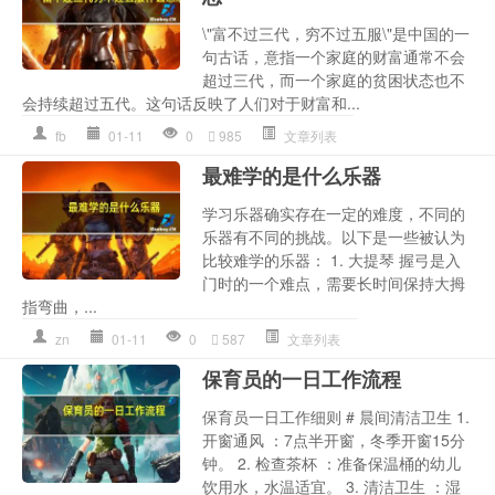
\"富不过三代，穷不过五服\"是中国的一
句古话，意指一个家庭的财富通常不会
超过三代，而一个家庭的贫困状态也不
会持续超过五代。这句话反映了人们对于财富和...
fb
01-11
0
985
文章列表
最难学的是什么乐器
学习乐器确实存在一定的难度，不同的
乐器有不同的挑战。以下是一些被认为
比较难学的乐器： 1. 大提琴 握弓是入
门时的一个难点，需要长时间保持大拇
指弯曲，...
zn
01-11
0
587
文章列表
保育员的一日工作流程
保育员一日工作细则 # 晨间清洁卫生 1.
开窗通风 ：7点半开窗，冬季开窗15分
钟。 2. 检查茶杯 ：准备保温桶的幼儿
饮用水，水温适宜。 3. 清洁卫生 ：湿