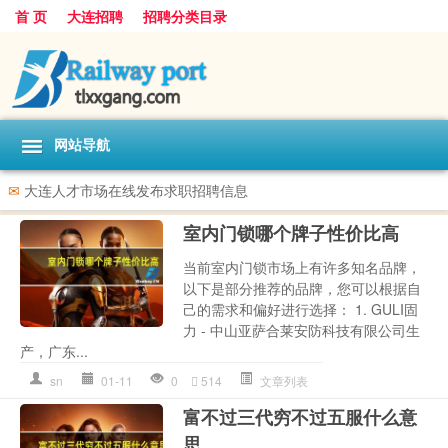
首 页
大连招聘
招聘分类目录
网站导航
✉
大连人才市场在线发布求职招聘信息
室内门锁哪个牌子性价比高
当前室内门锁市场上有许多知名品牌，
以下是部分推荐的品牌，您可以根据自
己的需求和偏好进行选择： 1. GULI固
力 - 中山亚萨合莱安防科技有限公司生
产，广东...
sn
01-11
0
514
文章列表
富不过三代穷不过五服什么意
思