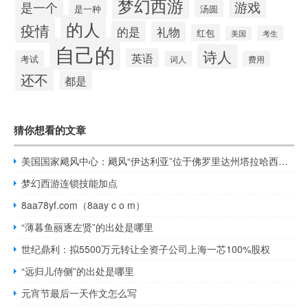
梦幻西游
游戏
是一个
是一种
汤圆
的人
疫情
的是
礼物
红包
考生
美国
自己的
诗人
英语
考试
词人
费用
还不
都是
猜你想看的文章
美国国家飓风中心：飓风“伊达利亚”位于佛罗里达州塔拉哈西以南约185英里（300公里）处；最大持续风速为110英里/小时（175公里/小时）
梦幻西游连锁技能加点
8aa78yf.com（8aay c o m）
“薄暮鱼丽逐左贤”的出处是哪里
世纪鼎利：拟5500万元转让全资子公司上海一芯100%股权
“远归儿侍侧”的出处是哪里
元宵节最后一天作文怎么写