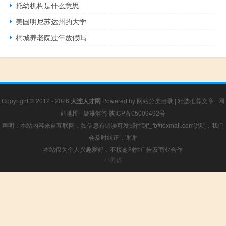
托幼机构是什么意思
美国明尼苏达州的大学
桐城养老院过年放假吗
Copyright © 2012 - 2026
大连人才网
Powered by
网站分类目录
|
精选推荐文章
|
网
站地图
|
疑难解答
陕ICP备05009492号
声明：本站内容来自互联网，如信息有错误可发邮件到f_fb#foxmail.com说明，我们
会及时纠正，谢谢
本站仅为个人兴趣爱好，不接盈利性广告及商业合作
小男孩