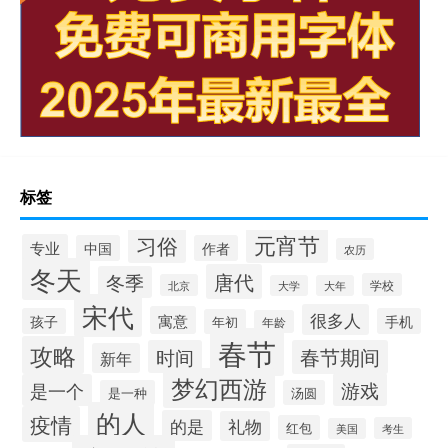
标签
元宵节
习俗
专业
中国
作者
农历
冬天
唐代
冬季
学校
北京
大学
大年
宋代
很多人
寓意
孩子
手机
年初
年龄
春节
攻略
时间
春节期间
新年
梦幻西游
游戏
是一个
是一种
汤圆
的人
疫情
的是
礼物
红包
考生
美国