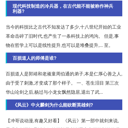
现代科技制造的冷兵器，在古代能不能被称作神兵
利器?
当今的科技比之古代不知发达了多少,十八世纪开始的工业
革命击碎了旧时代,也产生了一条科技上的鸿沟。 但是,事
物在哲学上可以是线性提升,也可以是堆叠提升,... 至。
百损道人的师傅是谁?
百损道人是郭靖和老顽童周伯通的弟子,本是仁厚心善之人,
由于受了刺激,才变成了那个样子。 一、苍生泪目 第三次
华山论剑之后,杨过与小龙女飘然隐居,退出了武...
《风云》中火麟剑为什么能砍断英雄剑?
【冲哥说动漫,有趣又好看】 《风云》第一部中就剑来说,