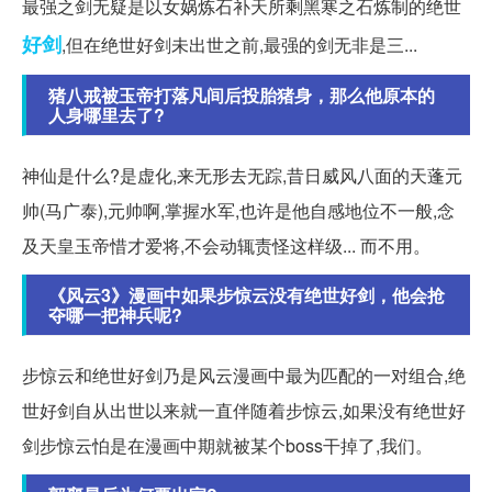
最强之剑无疑是以女娲炼石补天所剩黑寒之石炼制的绝世
好剑
,但在绝世好剑未出世之前,最强的剑无非是三...
猪八戒被玉帝打落凡间后投胎猪身，那么他原本的
人身哪里去了?
神仙是什么?是虚化,来无形去无踪,昔日威风八面的天蓬元
帅(马广泰),元帅啊,掌握水军,也许是他自感地位不一般,念
及天皇玉帝惜才爱将,不会动辄责怪这样级... 而不用。
《风云3》漫画中如果步惊云没有绝世好剑，他会抢
夺哪一把神兵呢?
步惊云和绝世好剑乃是风云漫画中最为匹配的一对组合,绝
世好剑自从出世以来就一直伴随着步惊云,如果没有绝世好
剑步惊云怕是在漫画中期就被某个boss干掉了,我们。