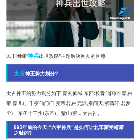
神兵
以下围绕“
出世攻略”主题解决网友的困惑
太古
神王势力划分?
太古神王的势力划分如下 青玄仙域 东部:长青仙国(长青,白
帝,青儿)、千变仙门(千变帝君,白无涯,秦问天,紫晴轩,君梦
尘)、东圣十三州(东圣)、紫山(紫... 太古神。
895年前的今天:“六甲神兵”是如何让北宋蒙受靖康
之耻的?