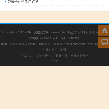
带孩子过年串门好吗
Copyright © 2012 - 2026
大连人才网
Powered by
网站分类目录
|
精选推荐文章
|
网
站地图
|
疑难解答
陕ICP备05009492号
声明：本站内容来自互联网，如信息有错误可发邮件到f_fb#foxmail.com说明，我们
会及时纠正，谢谢
本站仅为个人兴趣爱好，不接盈利性广告及商业合作
小男孩