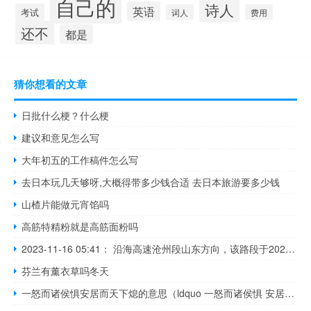
自己的
诗人
英语
考试
词人
费用
还不
都是
猜你想看的文章
日批什么梗？什么梗
建议和意见怎么写
大年初五的工作稿件怎么写
去日本玩几天够呀,大概得带多少钱合适 去日本旅游要多少钱
山楂片能做元宵馅吗
高筋特精粉就是高筋面粉吗
2023-11-16 05:41： 沿海高速沧州段山东方向，该路段于2023年11月16日06时00分中捷站附近K264+470至K264+880处专项养护施工（段桥梁防腐施工），占用超车道和应急车道。 ​​​
芬兰有薰衣草吗冬天
一怒而诸侯惧安居而天下熄的意思（ldquo 一怒而诸侯惧 安居而天下熄 rdquo 是什么意思）