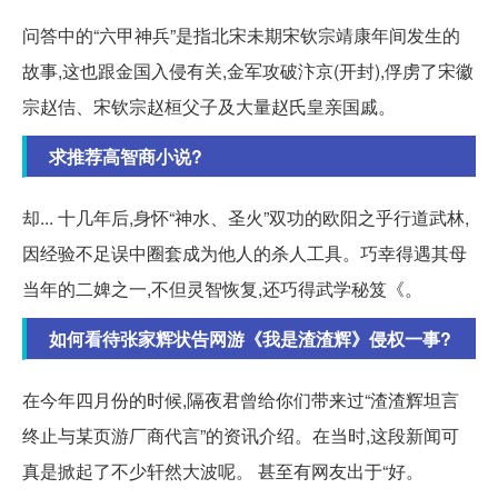
问答中的“六甲神兵”是指北宋未期宋钦宗靖康年间发生的
故事,这也跟金国入侵有关,金军攻破汴京(开封),俘虏了宋徽
宗赵佶、宋钦宗赵桓父子及大量赵氏皇亲国戚。
求推荐高智商小说?
却... 十几年后,身怀“神水、圣火”双功的欧阳之乎行道武林,
因经验不足误中圈套成为他人的杀人工具。巧幸得遇其母
当年的二婢之一,不但灵智恢复,还巧得武学秘笈《。
如何看待张家辉状告网游《我是渣渣辉》侵权一事?
在今年四月份的时候,隔夜君曾给你们带来过“渣渣辉坦言
终止与某页游厂商代言”的资讯介绍。在当时,这段新闻可
真是掀起了不少轩然大波呢。 甚至有网友出于“好。